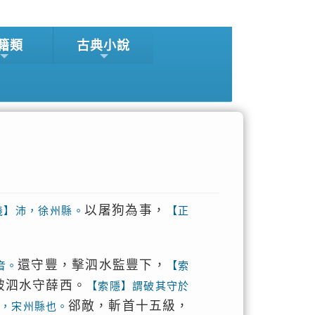
籍類
古典小說
以屠狗為事，
義】沛，徐州縣。
【正
還守豐，擊泗水監豐下，
音。
【索
破泗水守薛西。
【索隱】謂破其守於
郤敵，斬首十五級，
碭，宋州縣也。