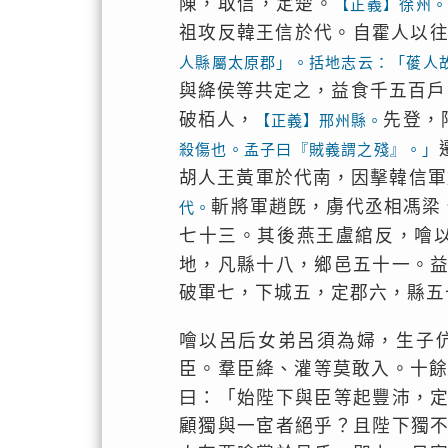
陳，取信，定楚。
【正義】徐州
祖攻反韓王信於代。自霍人以
人縣屬太原郡」。括地志云：「葰人
與絳侯等共定之，益食千五百戶
破栢人，
先登，
【正義】邢州縣。
殺傷也。孟子曰『賊義謂之殘』。」
胡人王黃軍於代南，因擊韓信軍
斬將軍趙旣，虜代丞相馮梁
代。
七十三。其後燕王盧綰反，噲
地，凡縣十八，鄉邑五十一。
破軍七，下城五，定郡六，縣五
噲以呂后女弟呂須為婦，生子
臣。羣臣絳、灌等莫敢入。十
曰：「始陛下與臣等起豐沛，
顧獨與一宦者絕乎？且陛下獨