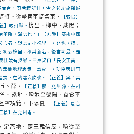
斄音台，即后稷所封，今之武功故斄城
騎將。從擊秦車騎壤東，
【索隱】
槐里、柳中、咸陽；
義】岐州縣。
治華陰，灌北也。」【索隱】案柳中即
又言者，疑此是小槐里」，非也。按：
？初云槐里，稱其新名，後言功最，是
案杜陵有樊鄉。三秦記曰「長安正南，
灼云檢地理志無「煮棗」，功臣表則有
國志，在濟陰宛朐也。【正義】案：其
丘、薛。
【正義】鄒，兗州縣，在州
取魯、梁地。噲還至滎陽，益食平
祖擊項籍，下陽夏，
【正義】夏音
正義】在兗州南。
，定燕地。楚王韓信反，噲從至