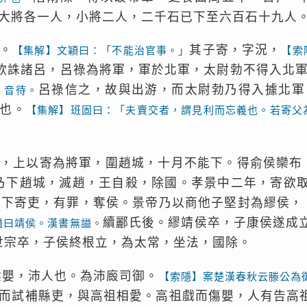
大將各一人，小將二人，二千石已下至六百石十九人
。
其子寄，字況，
【集解】文穎曰：「不能治官事。」
【索
欲誅諸呂，呂祿為將軍，軍於北軍，太尉勃不得入北
呂祿信之，故與出游，而太尉勃乃得入據北軍
。音待。
也。
【集解】班固曰：「夫賣交者，謂見利而忘義也。若寄父
，上以寄為將軍，圍趙城，十月不能下。得俞侯欒布
乃下趙城，滅趙，王自殺，除國。孝景中二年，寄欲
，下寄吏，有罪，奪侯。景帝乃以商他子堅封為繆侯，
續酈氏後。繆靖侯卒，子康侯遂成
謚曰靖侯。漢書無謚。
世宗卒，子侯終根立，為太常，坐法，國除。
侯嬰，沛人也。為沛廄司御。
【索隱】案楚漢春秋云滕公為
而試補縣吏，與高祖相愛。高祖戲而傷嬰，人有告高