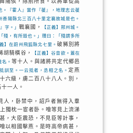
舞陽侯，除前所食。以將軍從高
也。『霍人』當作『葰』，地理志云葰
州善陽縣北三百八十里定襄故城是也。
戰襄國，
寗』字。」
【正義】邢州城。
「殘，有所毀也。」瓚曰：「殘謂多所
破豨別將
義】在蔚州飛狐縣北七里。
豨胡騎橫谷，
【正義】谷音欲。蓋在
等十人。與諸將共定代鄉邑
姓名。
定燕
抵訓至。一云抵者，丞相之名。
十六級，虜二百八十八人。別，
石十一人。
見人，卧禁中，詔戶者無得入羣
上獨枕一宦者卧。噲等見上流涕
甚，大臣震恐，不見臣等計事，
噲以相國擊燕。是時高帝病甚，