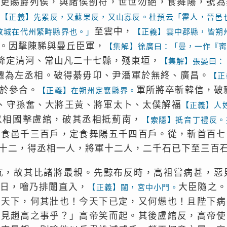
更賜爵列侯，與諸侯剖符，世世勿絕，食舞陽，號為
。
往
【正義】先累反，又蘇果反，又山寡反。杜預云「霍人，晉邑
至雲中，
故城在代州繁畤縣界也。」
【正義】雲中郡縣，皆朔
。因擊陳豨與曼丘臣軍，
【集解】徐廣曰：「曼，一作『
降定清河、常山凡二十七縣，殘東垣，
【集解】張晏曰：
遷為左丞相。破得綦毋卬、尹潘軍於無終、廣昌。
【正
於參合。
軍所將卒斬韓信，破
【正義】在朔州定襄縣界。
、守孫奮、大將王黃、將軍太卜、太僕解福
【正義】人
以相國擊盧綰，破其丞相抵薊南，
【索隱】抵音丁禮反。
益食邑千三百戶，定食舞陽五千四百戶。從，斬首百七
十二，得丞相一人，將軍十二人，二千石已下至三百
伉，故其比諸將最親。先黥布反時，高祖嘗病甚，惡
餘日，噲乃排闥直入，
大臣隨之。
【正義】闥，宮中小門。
定天下，何其壯也！今天下已定，又何憊也！且陛下病
不見趙高之事乎？」高帝笑而起。其後盧綰反，高帝使