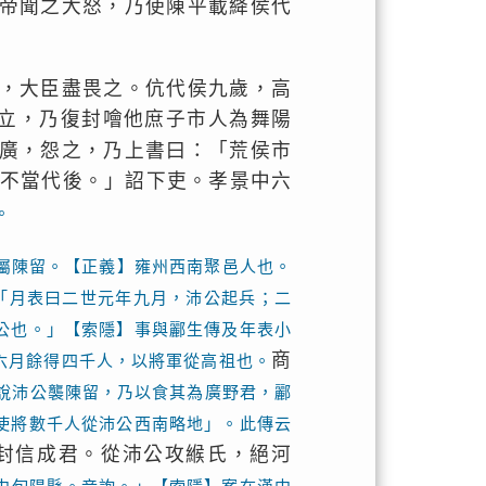
帝聞之大怒，乃使陳平載絳侯代
。
，大臣盡畏之。伉代侯九歲，高
立，乃復封噲他庶子市人為舞陽
廣，怨之，乃上書曰：「荒侯市
不當代後。」詔下吏。孝景中六
。
屬陳留。【正義】雍州西南聚邑人也。
「月表曰二世元年九月，沛公起兵；二
公也。」【索隱】事與酈生傳及年表小
商
六月餘得四千人，以將軍從高祖也。
說沛公襲陳留，乃以食其為廣野君，酈
使將數千人從沛公西南略地」。此傳云
封信成君。從沛公攻緱氏，絕河