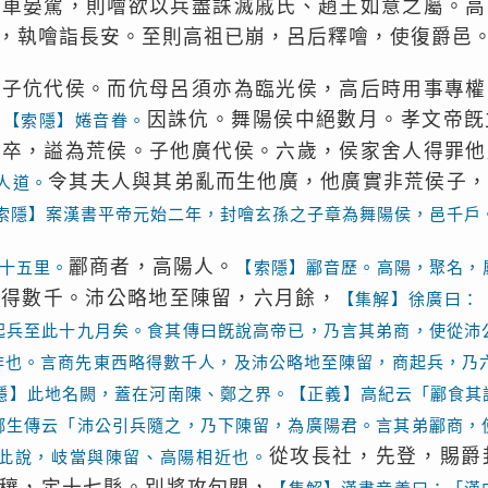
宮車晏駕，則噲欲以兵盡誅滅戚氏、趙王如意之屬。高
，執噲詣長安。至則高祖已崩，呂后釋噲，使復爵邑
。子伉代侯。而伉母呂須亦為臨光侯，高后時用事專權
，
因誅伉。舞陽侯中絕數月。孝文帝旣
【索隱】婘音眷。
歲卒，謚為荒侯。子他廣代侯。六歲，侯家舍人得罪他
令其夫人與其弟亂而生他廣，他廣實非荒侯子，
人道。
索隱】案漢書平帝元始二年，封噲玄孫之子章為舞陽侯，邑千戶
酈商者，高陽人。
十五里。
【索隱】酈音歷。高陽，聚名，
，得數千。沛公略地至陳留，六月餘，
【集解】徐廣曰：
起兵至此十九月矣。食其傳曰旣說高帝已，乃言其弟商，使從沛
非也。言商先東西略得數千人，及沛公略地至陳留，商起兵，乃
隱】此地名闕，蓋在河南陳、鄭之界。【正義】高紀云「酈食其
酈生傳云「沛公引兵隨之，乃下陳留，為廣陽君。言其弟酈商，
從攻長社，先登，賜爵
此說，岐當與陳留、高陽相近也。