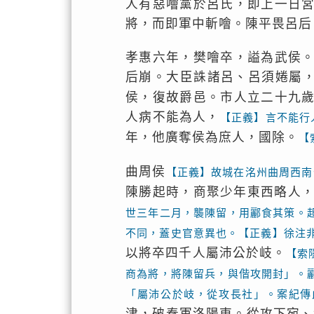
人有惡噲黨於呂氏，即上一日
將，而即軍中斬噲。陳平畏呂后
孝惠六年，樊噲卒，謚為武侯
后崩。大臣誅諸呂、呂須婘屬
侯，復故爵邑。市人立二十九
人病不能為人，
【正義】言不能行
年，他廣奪侯為庶人，國除。
【
曲周侯
【正義】故城在洺州曲周西南
陳勝起時，商聚少年東西略人
世三年二月，襲陳留，用酈食其策。
不同，蓋史官意異也。【正義】徐注
以將卒四千人屬沛公於岐。
【索
商為將，將陳留兵，與偕攻開封」。
「屬沛公於岐，從攻長社」。案紀傳