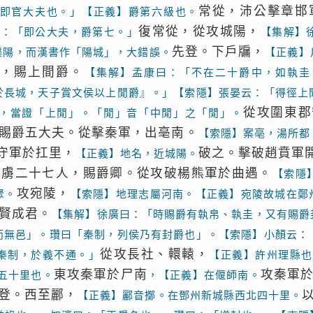
常從，沛公擊章邯
即官大夫也。」【正義】爵第六級也。
復常從，從攻城陽，
曰：「即公大夫，爵第七。」
【集解】
先登。下戶牖，
濮陽，而漢書作「陽城」，大錯誤。
【正義】
級，賜上間爵。
【集解】孟康曰：「不在二十爵中，如執圭
於長城，天子賞文侯以上閒爵』。」【索隱】張晏云：「得徑上
從攻圍東郡
，當證「上閒」。「閒」音「中閒」之「閒」。
賜爵五大夫。從擊秦軍，出亳南。
【索隱】案亳，湯所都
守軍於扛里，
破之。擊破趙賁軍
【正義】地名，近城陽。
捕虜二十七人，賜爵卿。從攻破楊熊軍於曲遇。
【索隱
攻宛陵，
聚。
【索隱】地理志屬河南。【正義】宛陵故城在鄭
賢成君。
【集解】徐廣曰：「時賜爵有執帛、執圭，又有賜爵
而無邑」。瓚曰「秦制，列侯乃有封爵也」。【索隱】小顏云：
從攻長社、轘轅，
秦制，於義不通。」
【正義】許州理縣也
東攻秦軍於尸南
攻秦軍
五十里也。
，【正義】在偃師南。
登。西至酈，
【正義】酈音擲。在鄧州新城縣西北四十里。