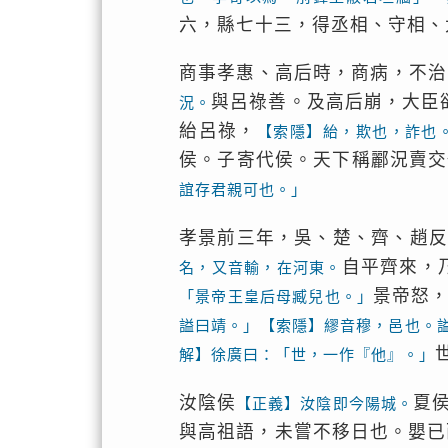
六，縣七十三，得丞相、守相、
商事孝惠、高后時，商病，不治
與呂祿善。及高后崩，大臣
況。
紿呂祿，
【索隱】紿，欺也，詐也
侯。子寄代侯。天下稱酈況賣交
誼存君親可也。」
孝景前三年，吳、楚、齊、趙反
自平齊來，
名，又音輸，在河東。
景帝怒
「景帝王皇后母臧兒也。」
謚曰靖。」【索隱】繆音穆，邑也。
解】徐廣曰：「世，一作『他』。」
汝陰侯
夏
【正義】汝陰即今陽城。
與高祖語，未嘗不移日也。嬰已