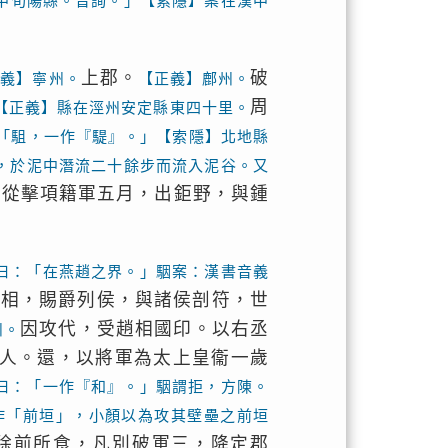
中旬陽縣。音詢。」【索隱】案在漢中
上郡。
破
正義】寧州。
【正義】鄜州。
周
【正義】縣在涇州安定縣東四十里。
「駔，一作『騠』。」【索隱】北地縣
，於泥中潛流二十餘步而流入泥谷。又
尉從擊項籍軍五月，出鉅野，與鍾
。
曰：「在燕趙之界。」駰案：漢書音義
丞相，賜爵列侯，與諸侯剖符，世
因攻代，受趙相國印。以右丞
州。
人。還，以將軍為太上皇衞一歲
曰：「一作『和』。」駰謂拒，方陳。
作「前垣」，小顏以為攻其壁壘之前垣
除前所食，凡別破軍三，降定郡