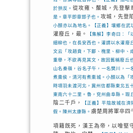
從攻雍、斄城，先登擊
於拱反。
攻城，先登
是。章平即章邯子也。
小顏亦以為地名。【正義】壤鄉在武
灌廢丘，最。
【集解】李奇曰：「
細柳也，在長安西也。灌謂以水灌廢
文云「攻趙賁，下郿、槐里、柳中、
重舉，不欲再見其文，故因舊稱廢丘
山名秦嶺，谷名子午，一名樊川，一
煮棗侯，清河有煮棗城。小顏以為「
時項羽未渡河北，冀州信都縣東北五
東南六十二里。魯，兗州曲阜縣。瑕
陰二千戶，
【正義】平陰故城在濟
虜楚周將軍卒四
假。陳州太康縣。
項籍旣死，漢王為帝，以噲堅