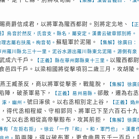
穰，定十七縣。別將攻旬關，
【集解】漢書音義曰：「漢
賜商爵信成君，以將軍為隴西都尉。別將定北地、
【
隱】烏音於然反，氏音支。縣名，屬安定。漢書云破章邯別將。
蘇駔軍於泥陽。
地理志屬右扶風。栒音荀。
【集解】徐廣曰：
寧州羅川縣北三十一里。泥谷水源出羅川縣東北泥陽。源側有泉
武成六千戶。
以隴西都
【正義】縣在華州鄭縣東十三里。
食邑四千戶。以梁相國將從擊項羽二歲三月，攻胡陵
燕王臧荼反，商以將軍從擊荼，戰龍脫，
【集解】徐廣
陷陣，破荼軍易下，
郤敵，遷為右
【正義】易州易縣。
號曰涿侯。以右丞相別定上谷，
】涿，幽州。
【正義】媯
門，得代丞相程縱、守相郭同、將軍已下至六百石十九
。又以右丞相從高帝擊黥布，攻其前拒，
【集解】徐廣
傳有「左拒右拒」。徐云「一作『和』。和，軍門也」。漢書
陷兩陳，得以破布軍，更食曲周五千一百戶，
非也。