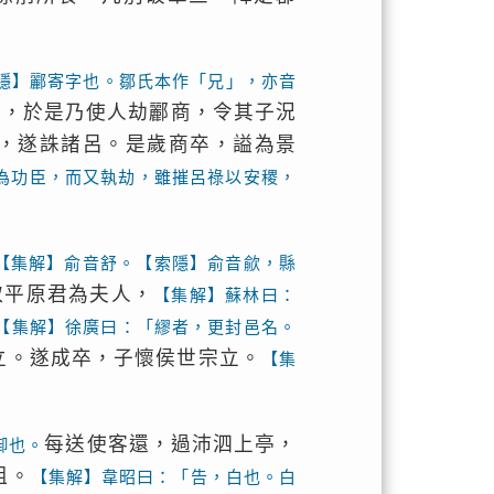
。
隱】酈寄字也。鄒氏本作「兄」，亦音
軍，於是乃使人劫酈商，令其子況
，遂誅諸呂。是歲商卒，謚為景
為功臣，而又執劫，雖摧呂祿以安稷，
【集解】俞音舒。【索隱】俞音歈，縣
取平原君為夫人，
【集解】蘇林曰：
【集解】徐廣曰：「繆者，更封邑名。
立。遂成卒，子懷侯世宗立。
【集
每送使客還，過沛泗上亭，
御也。
祖。
【集解】韋昭曰：「告，白也。白