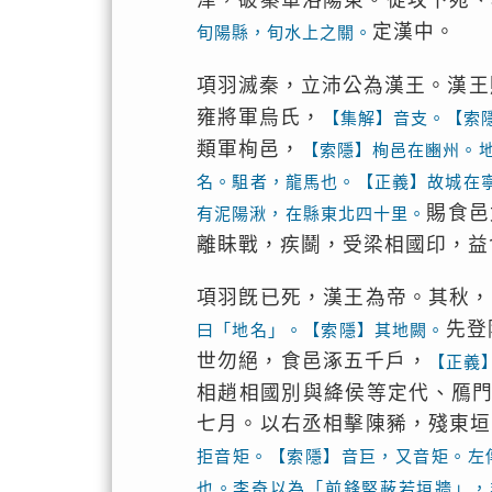
津，破秦軍洛陽東。從攻下宛、
定漢中。
旬陽縣，旬水上之關。
項羽滅秦，立沛公為漢王。漢王
雍將軍烏氏，
【集解】音支。【索
類軍栒邑，
【索隱】栒邑在豳州。
名。駔者，龍馬也。【正義】故城在
賜食邑
有泥陽湫，在縣東北四十里。
離眛戰，疾鬬，受梁相國印，益
項羽旣已死，漢王為帝。其秋，
先登
曰「地名」。【索隱】其地闕。
世勿絕，食邑涿五千戶，
【正義
相趙相國別與絳侯等定代、鴈
七月。以右丞相擊陳豨，殘東垣
拒音矩。【索隱】音巨，又音矩。左
也。李奇以為「前鋒堅蔽若垣牆」，