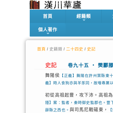
首頁
經籍類
個人著作
首頁
/ 史籍類 /
二十四史
/
史記
史記
卷九十五 ‧ 樊酈
舞陽侯
【正義】舞陽在許州葉縣東
義】時人食狗亦與羊豕同，故噲專屠
初從高祖起豐，攻下沛。高祖
隱】案：監者，秦時御史監郡也。豐
與司馬尼戰碭東，
薛縣之西也。
【