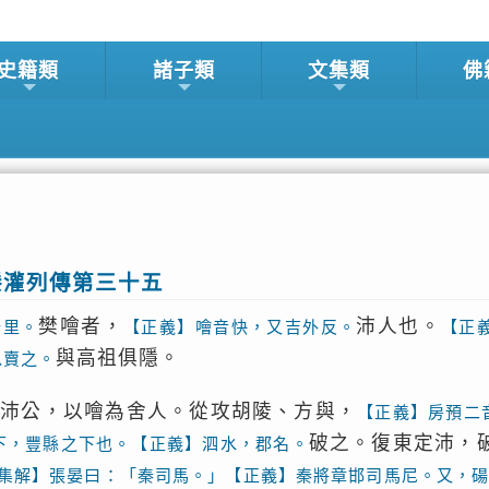
史籍類
諸子類
文集類
佛
滕灌列傳第三十五
樊噲者，
沛人也。
十里。
【正義】噲音快，又吉外反。
【正
與高祖俱隱。
以賣之。
為沛公，以噲為舍人。從攻胡陵、方與，
【正義】房預二
破之。復東定沛，
下，豐縣之下也。【正義】泗水，郡名。
集解】張晏曰：「秦司馬。」【正義】秦將章邯司馬尼。又，