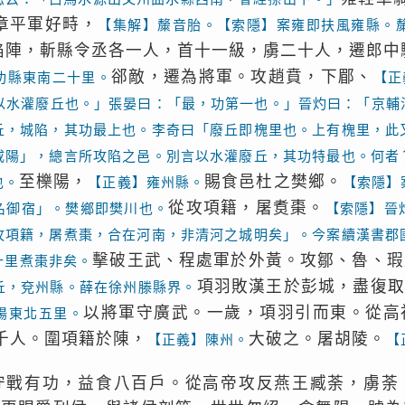
章平軍好畤，
【集解】斄音胎。【索隱】案雍即扶風雍縣。
陷陣，斬縣令丞各一人，首十一級，虜二十人，遷郎中
郤敵，遷為將軍。攻趙賁，下郿、
功縣東南二十里。
【正
以水灌廢丘也。」張晏曰：「最，功第一也。」晉灼曰：「京輔
丘，城陷，其功最上也。李奇曰「廢丘即槐里也。上有槐里，此
咸陽」，總言所攻陷之邑。別言以水灌廢丘，其功特最也。何者
至櫟陽，
賜食邑杜之樊鄉。
也。
【正義】雍州縣。
【索隱】
從攻項籍，屠煑棗。
名御宿」。樊鄉即樊川也。
【索隱】晉
攻項籍，屠煮棗，合在河南，非清河之城明矣」。今案續漢書郡
擊破王武、程處軍於外黃。攻鄒、魯、瑕
十里煮棗非矣。
項羽敗漢王於彭城，盡復
丘，兗州縣。薛在徐州滕縣界。
以將軍守廣武。一歲，項羽引而東。從高
陽東北五里。
千人。圍項籍於陳，
大破之。屠胡陵。
【正義】陳州。
【
守戰有功，益食八百戶。從高帝攻反燕王臧荼，虜荼