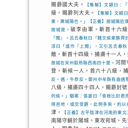
賜爵國大夫。
【集解】文穎曰：「
級，賜爵列大夫。
【集解】文穎
東，屠城陽也。」【正義】按城陽近
破李由軍，斬首十六
故城是。
『聞』。呂氏春秋曰『魏文侯東勝齊
淳曰「或作『上聞』，又引呂氏春秋
敵，斬首十四級，捕虜十一人，
河間
故城在宋州穀熟縣西南四十里。
登，斬候一人，首六十八級，
反。遇，牛恭反。鄭州中牟縣有曲遇
八級，捕虜四十四人，賜爵封號
列侯。」駰案：張晏曰「食祿比封君
得邑地，或空受爵，此例多矣。約以
津，
【正義】古平陰津在河南府東北
南陽守齮於陽城。東攻宛城，先