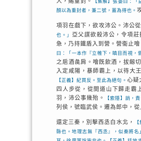
人，賜重封。
【集解】張晏曰：「
顏以為重封者，兼二號，蓋為得也。
項羽在戲下，欲攻沛公。沛公
亞父謀欲殺沛公，令項莊
也。」
急，乃持鐵盾入到營。營衞止噲
曰：「一本作『立帷下，瞋目而視，
之巵酒彘肩。噲旣飲酒，拔劔
入定咸陽，暴師霸上，以待大
心疑
【正義】紀買反。至此為絕句。
四人步從，從間道山下歸走霸
羽，沛公事幾殆。
【索隱】誚，責
列侯，號臨武侯。遷為郎中，從
還定三秦，別擊西丞白水北，
【
縣也。地理志無『西丞』，似秦將名
耳，徐廣等說皆非也。【正義】括地