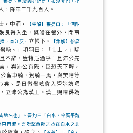
】張晏、臣瓚義亦近是，如淳非也。小
人，降卒二千九百人。
士，中酒，
【集解】張晏曰：「酒酣
張良得入坐，樊噲在營外，聞事
立帳下。
】撞，直江反。
【集解】徐廣
乘樊噲。」項羽曰：「壯士。」賜
且不辭，豈特巵酒乎！且沛公先
言，與沛公有隙，臣恐天下解，
沛公留車騎，獨騎一馬，與樊噲等
心矣。是日微樊噲犇入營誚讓項
，立沛公為漢王。漢王賜噲爵為
皆地名也」。晉灼曰「白水，今廣平魏
縣東南流。言噲擊西縣之丞在白水之北
騎於雍南，破之。
【正義】上「雍」