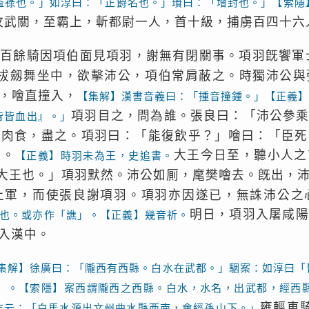
益祿也。」如淳曰：「正爵名也。」瓚曰：「增封也。」【索隱
攻武關，至霸上，斬都尉一人，首十級，捕虜百四十六
從百餘騎因項伯面見項羽，謝無有閉關事。項羽旣饗軍
拔劔舞坐中，欲擊沛公，項伯常肩蔽之。時獨沛公與
，噲直撞入，
【集解】漢書音義曰：「揰音撞鍾。」【正義
項羽目之，問為誰。張良曰：「沛公參
眥皆血出』。」
切肉食，盡之。項羽曰：「能復飲乎？」噲曰：「臣死
王。
大王今日至，聽小人之
【正義】時羽未為王，史追書。
大王也。」項羽默然。沛公如厠，麾樊噲去。旣出，
上軍，而使張良謝項羽。項羽亦因遂已，無誅沛公之
明日，項羽入屠咸陽
也。或亦作「譙」。【正義】幾音祈。
入漢中。
集解】徐廣曰：「隴西有西縣。白水在武都。」駰案：如淳曰「
」。【索隱】案西謂隴西之西縣。白水，水名，出武都，經西
雍輕車
志云：「白馬水源出文州曲水縣西南，會經孫山下。」