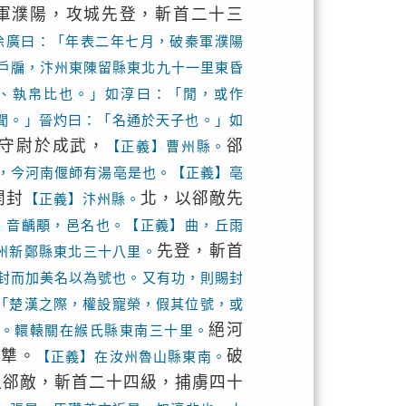
軍濮陽，攻城先登，斬首二十三
徐廣曰：「年表二年七月，破秦軍濮陽
戶牖，汴州東陳留縣東北九十一里東昏
、執帛比也。」如淳曰：「閒，或作
聞。」晉灼曰：「名通於天子也。」如
守尉於成武，
郤
【正義】曹州縣。
，今河南偃師有湯亳是也。【正義】亳
開封
北，以郤敵先
【正義】汴州縣。
】音齲顒，邑名也。【正義】曲，丘雨
先登，斬首
州新鄭縣東北三十八里。
封而加美名以為號也。又有功，則賜封
「楚漢之際，權設寵榮，假其位號，或
絕河
。轘轅關在緱氏縣東南三十里。
於犨。
破
【正義】在汝州魯山縣東南。
以郤敵，斬首二十四級，捕虜四十