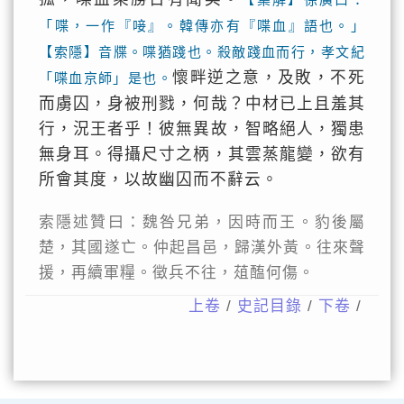
「喋，一作『唼』。韓傳亦有『喋血』語也。」
【索隱】音牒。喋猶踐也。殺敵踐血而行，孝文紀
懷畔逆之意，及敗，不死
「喋血京師」是也。
而虜囚，身被刑戮，何哉？中材已上且羞其
行，況王者乎！彼無異故，智略絕人，獨患
無身耳。得攝尺寸之柄，其雲蒸龍變，欲有
所會其度，以故幽囚而不辭云。
索隱述贊曰：魏咎兄弟，因時而王。豹後屬
楚，其國遂亡。仲起昌邑，歸漢外黃。往來聲
援，再續軍糧。徵兵不往，葅醢何傷。
上卷
/
史記目錄
/
下卷
/