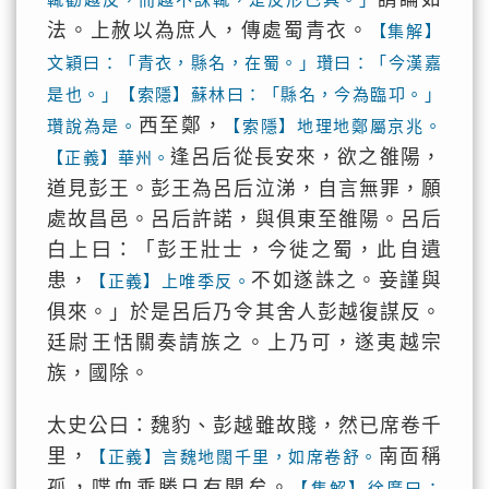
法。上赦以為庶人，傳處蜀青衣。
【集解】
文穎曰：「青衣，縣名，在蜀。」瓚曰：「今漢嘉
是也。」【索隱】蘇林曰：「縣名，今為臨卭。」
西至鄭，
瓚說為是。
【索隱】地理地鄭屬京兆。
逢呂后從長安來，欲之雒陽，
【正義】華州。
道見彭王。彭王為呂后泣涕，自言無罪，願
處故昌邑。呂后許諾，與俱東至雒陽。呂后
白上曰：「彭王壯士，今徙之蜀，此自遺
患，
不如遂誅之。妾謹與
【正義】上唯季反。
俱來。」於是呂后乃令其舍人彭越復謀反。
廷尉王恬關奏請族之。上乃可，遂夷越宗
族，國除。
太史公曰：魏豹、彭越雖故賤，然已席卷千
里，
南靣稱
【正義】言魏地闊千里，如席卷舒。
孤，喋血乘勝日有聞矣。
【集解】徐廣曰：