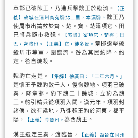
章邯已破陳王，乃進兵擊魏王於臨濟。
【正
魏王乃
義】故城在淄州高苑縣北二里，本漢縣。
使周市出請救於齊、楚。齊、楚遣項它、田
巴將兵隨市救魏。
【索隱】案項它，楚將；田
章邯遂擊破
巴，齊將也。【正義】它，徒多反。
殺周市等軍，圍臨濟。咎為其民約降。約
定，咎自燒殺。
魏豹亡走楚。
【集解】徐廣曰：「二年六月。」
楚懷王予魏豹數千人，復徇魏地。項羽已破
秦，降章邯。豹下魏二十餘城，立豹為魏
王。豹引精兵從項羽入關。漢元年，項羽封
諸侯，欲有梁地，乃徙魏王豹於河東，都平
陽，
為西魏王。
【正義】今晉州。
漢王還定三秦，渡臨晉，
【正義】臨晉在同州