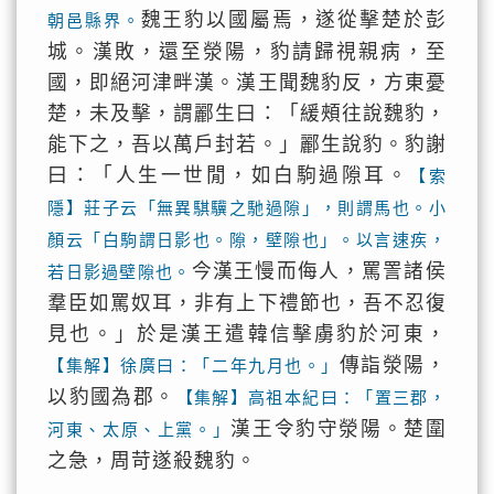
魏王豹以國屬焉，遂從擊楚於彭
朝邑縣界。
城。漢敗，還至滎陽，豹請歸視親病，至
國，即絕河津畔漢。漢王聞魏豹反，方東憂
楚，未及擊，謂酈生曰：「緩頰往說魏豹，
能下之，吾以萬戶封若。」酈生說豹。豹謝
曰：「人生一世閒，如白駒過隙耳。
【索
隱】莊子云「無異騏驥之馳過隙」，則謂馬也。小
顏云「白駒謂日影也。隙，壁隙也」。以言速疾，
今漢王慢而侮人，罵詈諸侯
若日影過壁隙也。
羣臣如罵奴耳，非有上下禮節也，吾不忍復
見也。」於是漢王遣韓信擊虜豹於河東，
傳詣滎陽，
【集解】徐廣曰：「二年九月也。」
以豹國為郡。
【集解】高祖本紀曰：「置三郡，
漢王令豹守滎陽。楚圍
河東、太原、上黨。」
之急，周苛遂殺魏豹。