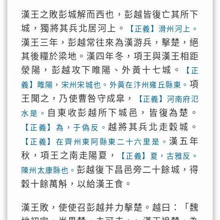
漢王之敗彭城解而西也，彭越皆復亡其所下
城，獨將其兵北居河上。
【正義】滑州河上。
漢王三年，彭越常往來為漢游兵，擊楚，絕
其後糧於梁地。漢四年冬，項王與漢王相距
滎陽，彭越攻下睢陽、外黃十七城。
【正
項
義】睢陽，宋州宋城也。外黃在汴州雍丘縣東。
王聞之，乃使曹咎守成皐，
【正義】河南府氾
自東收彭越所下城邑，皆復為楚。
水是。
越將其兵北走穀城。
【正義】為，于偽反。
漢五年
【正義】在齊州東阿縣東二十六里是。
秋，項王之南走陽夏，
【正義】夏，古雅反。
彭越復下昌邑旁二十餘城，得
陳州太康縣也。
穀十餘萬斛，以給漢王食。
漢王敗，使使召彭越并力擊楚。越曰：「魏