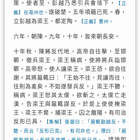
策。使者至，彭越乃悉引兵會垓下，
【正
遂破楚。五年項籍已死。春，
義】在亳州也。
立彭越為梁王，都定陶。
【正義】曹州。
六年，朝陳。九年，十年，皆來朝長安。
十年秋，陳豨反代地，高帝自往擊，至邯
鄲，徵兵梁王。梁王稱病，使將將兵詣邯
鄲。高帝怒，使人讓梁王。梁王恐，欲自往
謝。其將扈輒曰：「王始不往，見讓而往，
往則為禽矣。不如遂發兵反。」梁王不聽，
稱病。梁王怒其太僕，欲斬之。太僕亡走
漢，告梁王與扈輒謀反。於是上使使掩梁
王，梁王不覺，捕梁王，囚之雒陽。有司治
反形已具，
【集解】張晏曰：「扈輒勸越反，不
聽，而云『反形已見』，有司非也。」瓚曰：「扈
請論如
輒勸越反，而越不誅輒，是反形已具。」