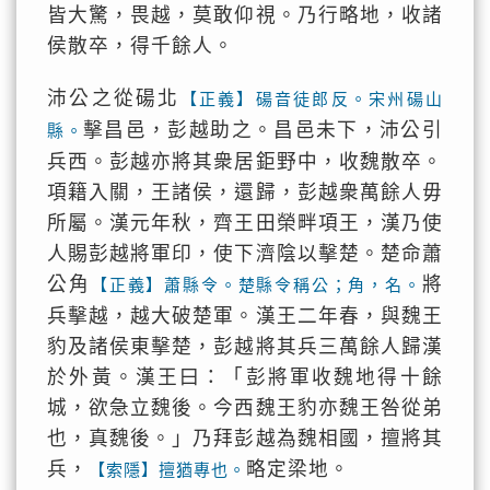
皆大驚，畏越，莫敢仰視。乃行略地，收諸
侯散卒，得千餘人。
沛公之從碭北
【正義】碭音徒郎反。宋州碭山
擊昌邑，彭越助之。昌邑未下，沛公引
縣。
兵西。彭越亦將其衆居鉅野中，收魏散卒。
項籍入關，王諸侯，還歸，彭越衆萬餘人毋
所屬。漢元年秋，齊王田榮畔項王，漢乃使
人賜彭越將軍印，使下濟陰以擊楚。楚命蕭
公角
將
【正義】蕭縣令。楚縣令稱公；角，名。
兵擊越，越大破楚軍。漢王二年春，與魏王
豹及諸侯東擊楚，彭越將其兵三萬餘人歸漢
於外黃。漢王曰：「彭將軍收魏地得十餘
城，欲急立魏後。今西魏王豹亦魏王咎從弟
也，真魏後。」乃拜彭越為魏相國，擅將其
兵，
略定梁地。
【索隱】擅猶專也。