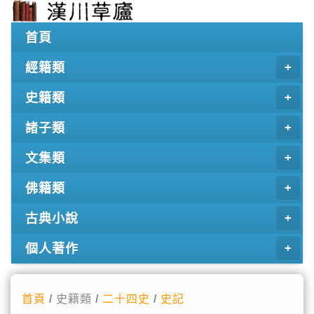
首頁
經籍類
史籍類
諸子類
文集類
佛籍類
古典小說
個人著作
首頁
/ 史籍類 /
二十四史
/
史記