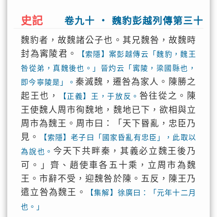
史記
卷九十 ‧ 魏豹彭越列傳第三十
魏豹者，故魏諸公子也。其兄魏咎，故魏時
封為寗陵君。
【索隱】案彭越傳云「魏豹，魏王
咎從弟，真魏後也。」晉灼云「寗陵，梁國縣也，
秦滅魏，遷咎為家人。陳勝之
即今寧陵是」。
起王也，
咎往從之。陳
【正義】王，于放反。
王使魏人周市徇魏地，魏地已下，欲相與立
周市為魏王。周市曰：「天下昬亂，忠臣乃
見。
【索隱】老子曰「國家昏亂有忠臣」，此取以
今天下共畔秦，其義必立魏王後乃
為說也。
可。」齊、趙使車各五十乘，立周市為魏
王。市辭不受，迎魏咎於陳。五反，陳王乃
遣立咎為魏王。
【集解】徐廣曰：「元年十二月
也。」