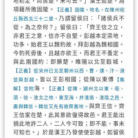
地初定，尚畏楚，未可去。」漢王追楚，為
項籍所敗固陵。
【正義】固陵，地名，在陳州宛
乃謂留侯曰：「諸侯兵不
丘縣西北三十二里。
從，為之奈何？」留侯曰：「齊王信之立，
非君王之意，信亦不自堅。彭越本定梁地，
功多，始君王以魏豹故，拜彭越為魏相國。
今豹死毋後，且越亦欲王，而君王不蚤定。
與此兩國約：即勝楚，睢陽以北至穀城，
【正義】從宋州已北至鄆州以西，曹、濮、汴、滑
皆以王彭相國；從陳以東傅
並與彭越。
【集
海，
解】音附
【正義】從陳、潁州北以東，亳、
泗、徐、淮北之地，東至海，并淮南、淮陰之邑，
與齊王信。齊
盡與韓信。韓信又先有故齊舊地。
王信家在楚，此其意欲復得故邑。君王能出
捐此地許二人，二人今可致；即不能，事未
可知也。」於是漢王乃發使使彭越，如留侯