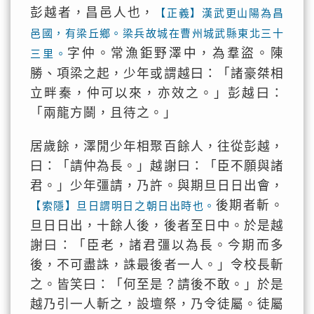
彭越者，昌邑人也，
【正義】漢武更山陽為昌
邑國，有梁丘鄉。梁兵故城在曹州城武縣東北三十
字仲。常漁鉅野澤中，為羣盜。陳
三里。
勝、項梁之起，少年或謂越曰：「諸豪桀相
立畔秦，仲可以來，亦效之。」彭越曰：
「兩龍方鬬，且待之。」
居歲餘，澤閒少年相聚百餘人，往從彭越，
曰：「請仲為長。」越謝曰：「臣不願與諸
君。」少年彊請，乃許。與期旦日日出會，
後期者斬。
【索隱】旦日謂明日之朝日出時也。
旦日日出，十餘人後，後者至日中。於是越
謝曰：「臣老，諸君彊以為長。今期而多
後，不可盡誅，誅最後者一人。」令校長斬
之。皆笑曰：「何至是？請後不敢。」於是
越乃引一人斬之，設壇祭，乃令徒屬。徒屬