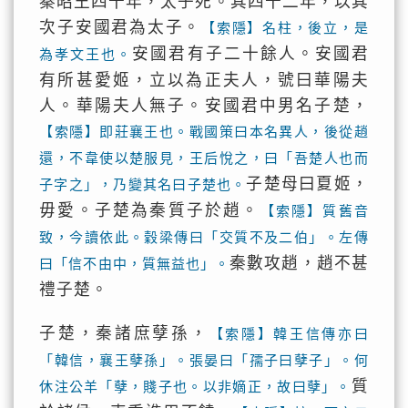
秦昭王四十年，太子死。其四十二年，以其
次子安國君為太子。
【索隱】名柱，後立，是
安國君有子二十餘人。安國君
為孝文王也。
有所甚愛姬，立以為正夫人，號曰華陽夫
人。華陽夫人無子。安國君中男名子楚，
【索隱】即莊襄王也。戰國策曰本名異人，後從趙
還，不韋使以楚服見，王后悅之，曰「吾楚人也而
子楚母曰夏姬，
子字之」，乃變其名曰子楚也。
毋愛。子楚為秦質子於趙。
【索隱】質舊音
致，今讀依此。穀梁傳曰「交質不及二伯」。左傳
秦數攻趙，趙不甚
曰「信不由中，質無益也」。
禮子楚。
子楚，秦諸庶孽孫，
【索隱】韓王信傳亦曰
「韓信，襄王孽孫」。張晏曰「孺子曰孽子」。何
質
休注公羊「孽，賤子也。以非嫡正，故曰孽」。