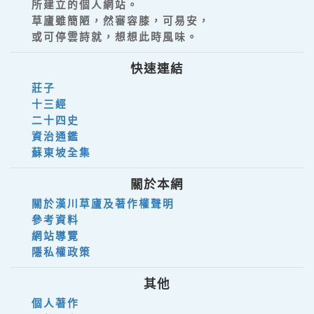
所建立的個人網站。
草廬雖簡陋，然審容膝，可易安，
或可停雲詩就，想想此時風味。
快速連結
莊子
十三經
二十四史
資治通鑑
蘇東坡全集
關於本網
關於漢川草廬及著作權聲明
參考資料
網站導覽
隱私權政策
其他
個人著作