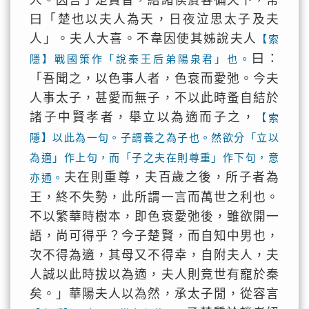
人。因言子楚賢智，結諸侯賔客徧天下，常
曰「楚也以夫人為天，日夜泣思太子及夫
人」。夫人大喜。不韋因使其姊說夫人
【索
曰：
隱】戰國策作「說秦王后弟陽泉君」也。
「吾聞之，以色事人者，色衰而愛弛。今夫
人事太子，甚愛而無子，不以此時蚤自結於
諸子中賢孝者，舉立以為適而子之，
【索
隱】以此為一句。子謂養之為子也。然欲分「立以
為適」作上句，而「子之夫在則尊重」作下句，意
夫在則重尊，夫百歲之後，所子者為
亦通。
王，終不失勢，此所謂一言而萬世之利也。
不以繁華時樹本，即色衰愛弛後，雖欲開一
語，尚可得乎？今子楚賢，而自知中男也，
次不得為適，其母又不得幸，自附夫人，夫
人誠以此時拔以為適，夫人則竟世有寵於秦
矣。」華陽夫人以為然，承太子閒，從容言