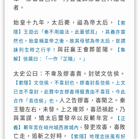
者。
始皇十九年，太后薨，謚為帝太后，
【索
隱】王劭云「秦不用謚法，此蓋號耳」，其義亦當
然也。始皇稱皇帝之後，故其母號為帝太后，豈謂
與莊襄王會葬茞陽。
誄列生時之行乎！
【集
解】徐廣曰：「一作『芷陽』。」
太史公曰：不韋及嫪毐貴，封號文信侯。
【索隱】文信侯，不韋封也。嫪毐封長信侯。上文
已言不韋封，此贊中言嫪毐得寵貴由不韋耳，今此
人之告嫪毐，毐聞之。秦
合作「長信侯」也。
王驗左右，未發。上之雍郊，毐恐禍起，乃
與黨謀，矯太后璽發卒以反蘄年宮。
【正
發吏攻毐，毐敗
義】蘄年宮在岐州城西故城內。
亡走，追斬之好畤，
【索隱】地理志扶風有好