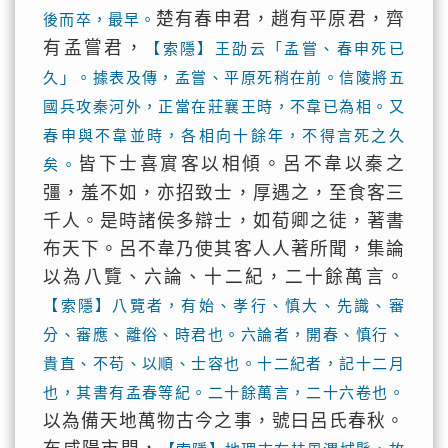
楚有春申君，趙有平原君，齊
後而卒，最早。
有孟嘗君，
【索隱】王劭云「孟嘗、春申死已
久」。據表及傳，孟嘗、平原死稍在前。信陵將五
國兵攻秦河外，正當在莊襄王時，不韋已為相。又
春申與不韋並時，各相向十餘年，不得言死之久
皆下士喜賔客以相傾。呂不韋以秦之
矣。
彊，羞不如，亦招致士，厚遇之，至食客三
千人。是時諸侯多辯士，如荀卿之徒，著書
布天下。呂不韋乃使其客人人著所聞，集論
以為八覽、六論、十二紀，二十餘萬言。
【索隱】八覽者，有始、孝行、慎大、先識、審
分、審應、離俗、時君也。六論者，開春、慎行、
貴直、不苟、以順、士容也。十二紀者，記十二月
也，其書有孟春等紀。二十餘萬言，二十六卷也。
以為備天地萬物古今之事，號曰呂氏春秋。