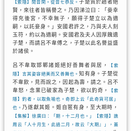
子楚質於趙者絕
【索隱】閒音閑。從音七恭反。
賢，來往者皆稱譽之。乃因涕泣曰：「妾幸
得充後宮，不幸無子，願得子楚立以為適
嗣，以託妾身。」安國君許之，乃與夫人刻
玉符，約以為適嗣。安國君及夫人因厚餽遺
子楚，而請呂不韋傅之，子楚以此名譽益盛
於諸侯。
呂不韋取邯鄲諸姬絕好善舞者與居，
【索
知有身。子楚從
隱】言其姿容絕美而又善舞也。
不韋飲，見而說之，因起為壽，請之。呂不
韋怒，念業已破家為子楚，欲以釣奇，
【索
隱】釣者，以取魚喻也。奇即上云「此奇貨可居」
乃遂獻其姬。姬自匿有身，至大期時，
也。
【集解】徐廣曰：「期，十二月也。」【索隱】譙
周云「人十月生，此過二月，故云『大期』」，蓋