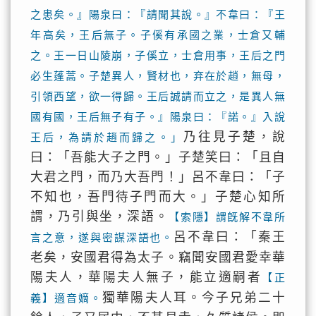
之患矣。』陽泉曰：『請聞其說。』不韋曰：『王
年高矣，王后無子。子傒有承國之業，士倉又輔
之。王一日山陵崩，子傒立，士倉用事，王后之門
必生蓬蒿。子楚異人，賢材也，弃在於趙，無母，
引領西望，欲一得歸。王后誠請而立之，是異人無
國有國，王后無子有子。』陽泉曰：『諾。』入說
乃往見子楚，說
王后，為請於趙而歸之。」
曰：「吾能大子之門。」子楚笑曰：「且自
大君之門，而乃大吾門！」呂不韋曰：「子
不知也，吾門待子門而大。」子楚心知所
謂，乃引與坐，深語。
【索隱】謂旣解不韋所
呂不韋曰：「秦王
言之意，遂與密謀深語也。
老矣，安國君得為太子。竊聞安國君愛幸華
陽夫人，華陽夫人無子，能立適嗣者
【正
獨華陽夫人耳。今子兄弟二十
義】適音嫡。