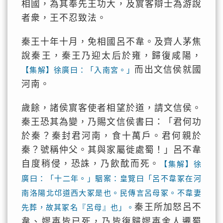
相國，為其奉先王功大，及賔客辯士為游說
者衆，王不忍致法。
秦王十年十月，免相國呂不韋。及齊人茅焦
說秦王，秦王乃迎太后於雍，歸復咸陽，
而出文信侯就國
【集解】徐廣曰：「入南宮。」
河南。
歲餘，諸侯賔客使者相望於道，請文信侯。
秦王恐其為變，乃賜文信侯書曰：「君何功
於秦？秦封君河南，食十萬戶。君何親於
秦？號稱仲父。其與家屬徙處蜀！」呂不韋
自度稍侵，恐誅，乃飲酖而死。
【集解】徐
廣曰：「十二年。」駰案：皇覽曰「呂不韋冢在河
南洛陽北邙道西大冢是也。民傳言呂母冢。不韋妻
秦王所加怒呂不
先葬，故其冢名『呂母』也」。
韋、嫪毐皆已死，乃皆復歸嫪毐舍人遷蜀