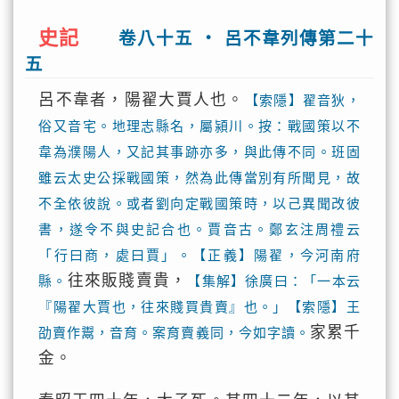
史記
卷八十五 ‧ 呂不韋列傳第二十
五
呂不韋者，陽翟大賈人也。
【索隱】翟音狄，
俗又音宅。地理志縣名，屬潁川。按：戰國策以不
韋為濮陽人，又記其事跡亦多，與此傳不同。班固
雖云太史公採戰國策，然為此傳當別有所聞見，故
不全依彼說。或者劉向定戰國策時，以己異聞改彼
書，遂令不與史記合也。賈音古。鄭玄注周禮云
「行曰商，處曰賈」。【正義】陽翟，今河南府
往來販賤賣貴，
縣。
【集解】徐廣曰：「一本云
『陽翟大賈也，往來賤買貴賣』也。」【索隱】王
家累千
劭賣作鬻，音育。案育賣義同，今如字讀。
金。