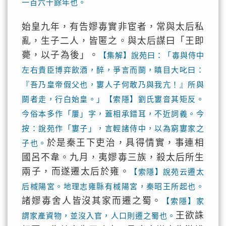
一百六十餘年也。
始皇九年，有告嫪毐實非宦者，常與太后私
亂，生子二人，皆匿之。與太后謀曰「王即
薨，以子為後」。
【集解】說苑曰：「毐與侍中
左右貴臣博弈飲酒，醉，爭言而鬬，瞋目大叱曰：
『吾乃皇帝假父也，寠人子何敢乃與我亢！』所與
鬬者走，行白始皇。」【索隱】劉氏寠音其矩反。
今俗本多作「屢」字，蓋相承錯耳，不近詞義。今
按：說苑作「寠子」，言輕諸侍中，以為窮寠家之
於是秦王下吏治，具得情實，事連相
子也。
國呂不韋。九月，夷嫪毐三族，殺太后所生
兩子，而遂遷太后於雍。
【索隱】說苑云遷太
后棫陽宮。地理志雍縣有棫陽宮，秦昭王所起也。
諸嫪毐舍人皆沒其家而遷之蜀。
【索隱】家
王欲誅
謂家產資物，並沒入官，人口則遷之蜀也。