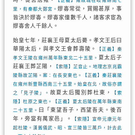
時，徙宮居雍。
【正義】雍故城在岐雍縣南七
嫪毐常從，賞賜甚厚，事
里，有秦都大鄭宮。
皆決於嫪毐。嫪毐家僮數千人，諸客求宦為
嫪毐舍人千餘人。
始皇七年，莊襄王母夏太后薨。孝文王后曰
華陽太后，與孝文王會葬壽陵。
【正義】秦
夏太后子
孝文王陵在雍州萬年縣東北二十五里。
莊襄王葬芷陽，
【索隱】芷音止。地理志京兆霸
陵縣故芷陽。案：在長安東也。【正義】秦莊襄陵
在雍州新豐縣西南三十五里。始皇在北，故俗亦謂
故夏太后獨別葬杜東，
之「見子陵」。
【索
隱】杜原之東也。【正義】夏太后陵在萬年縣東南
曰「東望吾子，西望吾夫。後百
二十五里。
年，旁當有萬家邑」。
【索隱】宣帝元康元年
起杜陵。漢舊儀武、昭、宣三陵皆三萬戶，計去此