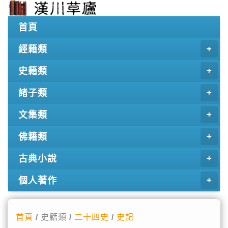
首頁
經籍類
史籍類
諸子類
文集類
佛籍類
古典小說
個人著作
首頁
/ 史籍類 /
二十四史
/
史記