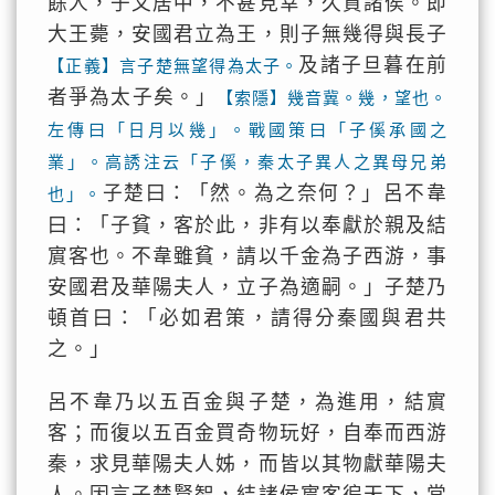
餘人，子又居中，不甚見幸，久質諸侯。即
大王薨，安國君立為王，則子無幾得與長子
及諸子旦暮在前
【正義】言子楚無望得為太子。
者爭為太子矣。」
【索隱】幾音冀。幾，望也。
左傳曰「日月以幾」。戰國策曰「子傒承國之
業」。高誘注云「子傒，秦太子異人之異母兄弟
子楚曰：「然。為之奈何？」呂不韋
也」。
曰：「子貧，客於此，非有以奉獻於親及結
賔客也。不韋雖貧，請以千金為子西游，事
安國君及華陽夫人，立子為適嗣。」子楚乃
頓首曰：「必如君策，請得分秦國與君共
之。」
呂不韋乃以五百金與子楚，為進用，結賔
客；而復以五百金買奇物玩好，自奉而西游
秦，求見華陽夫人姊，而皆以其物獻華陽夫