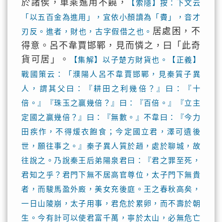
於諸侯，車乘進用不饒，
【索隱】按：下文云
「以五百金為進用」，宜依小顏讀為「賮」，音才
居處困，不
刃反。進者，財也，古字假借之也。
得意。呂不韋賈邯鄲，見而憐之，曰「此奇
貨可居」。
【集解】以子楚方財貨也。【正義】
戰國策云：「濮陽人呂不韋賈邯鄲，見秦質子異
人，謂其父曰：『耕田之利幾倍？』曰：『十
倍。』『珠玉之贏幾倍？』曰：『百倍。』『立主
定國之贏幾倍？』曰：『無數。』不韋曰：『今力
田疾作，不得煖衣飽食；今定國立君，澤可遺後
世，願往事之。』秦子異人質於趙，處於聊城，故
往說之。乃說秦王后弟陽泉君曰：『君之罪至死，
君知之乎？君門下無不居高官尊位，太子門下無貴
者，而駿馬盈外廄，美女充後庭。王之春秋高矣，
一日山陵崩，太子用事，君危於累卵，而不壽於朝
生。今有計可以使君富千萬，寧於太山，必無危亡