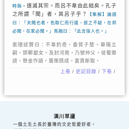
遂滅其宗。而呂不韋由此絀矣。孔子
畤縣。
之所謂「聞」者，其呂子乎？
【集解】論語
曰：「夫聞也者，色取仁而行違，居之不疑，在邦
必聞，在家必聞。」馬融曰：「此言佞人也。」
索隱述贊曰：不韋釣奇，委質子楚。華陽立
嗣，邯鄲獻女。及封河南，乃號仲父。徙蜀懲
謗，懸金作語。籌策旣成，富貴斯取。
上卷
/
史記目錄
/
下卷
/
漢川草廬
一個土生土長於臺灣的文史哲愛好者，