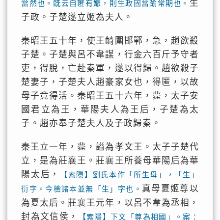
生
當然也。旣云自匿有娠，則生政固當踰常期也。
子政。子楚遂立姬為夫人。
秦昭王五十年，使王齮圍邯鄲，急，趙欲殺
子楚。子楚與呂不韋謀，行金六百斤予守者
吏，得脫，亡赴秦軍，遂以得歸。趙欲殺子
楚妻子，子楚夫人趙豪家女也，得匿，以故
母子竟得活。秦昭王五十六年，薨，太子安
國君立為王，華陽夫人為王后，子楚為太
子。趙亦奉子楚夫人及子政歸秦。
秦王立一年，薨，謚為孝文王。太子子楚代
立，是為莊襄王。莊襄王所養母華陽后為華
陽太后，
【索隱】劉氏本作「所生母」，「生」
真母夏姬尊以
衍字。今檢諸本並無「生」字也。
為夏太后。莊襄王元年，以呂不韋為丞相，
封為文信侯，
【索隱】下文「尊為相國」。案：