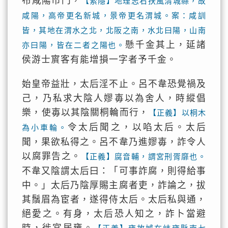
布咸陽市門，
【索隱】地理志右扶風渭城縣，故
咸陽，高帝更名新城，景帝更名渭城。案：咸訓
皆，其地在渭水之北，北阪之南，水北曰陽，山南
懸千金其上，延諸
亦曰陽，皆在二者之陽也。
侯游士賔客有能增損一字者予千金。
始皇帝益壯，太后淫不止。呂不韋恐覺禍及
己，乃私求大陰人嫪毐以為舍人，時縱倡
樂，使毐以其陰關桐輪而行，
【正義】以桐木
令太后聞之，以啗太后。太后
為小車輪。
聞，果欲私得之。呂不韋乃進嫪毐，詐令人
以腐罪告之。
【正義】腐音輔，謂宮刑胥靡也。
不韋又陰謂太后曰：「可事詐腐，則得給事
中。」太后乃陰厚賜主腐者吏，詐論之，拔
其鬚眉為宦者，遂得侍太后。太后私與通，
絕愛之。有身，太后恐人知之，詐卜當避