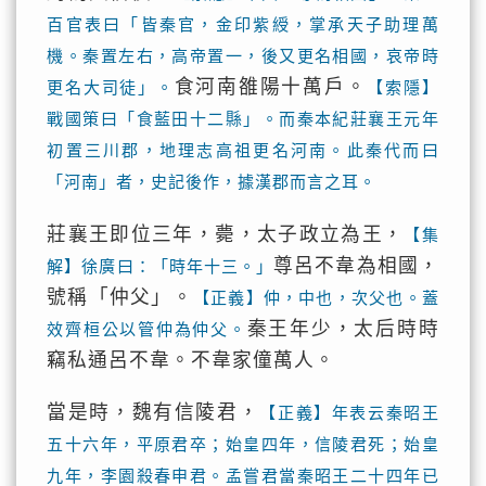
百官表曰「皆秦官，金印紫綬，掌承天子助理萬
機。秦置左右，高帝置一，後又更名相國，哀帝時
食河南雒陽十萬戶。
更名大司徒」。
【索隱】
戰國策曰「食藍田十二縣」。而秦本紀莊襄王元年
初置三川郡，地理志高祖更名河南。此秦代而曰
「河南」者，史記後作，據漢郡而言之耳。
莊襄王即位三年，薨，太子政立為王，
【集
尊呂不韋為相國，
解】徐廣曰：「時年十三。」
號稱「仲父」。
【正義】仲，中也，次父也。蓋
秦王年少，太后時時
效齊桓公以管仲為仲父。
竊私通呂不韋。不韋家僮萬人。
當是時，魏有信陵君，
【正義】年表云秦昭王
五十六年，平原君卒；始皇四年，信陵君死；始皇
九年，李園殺春申君。孟嘗君當秦昭王二十四年已