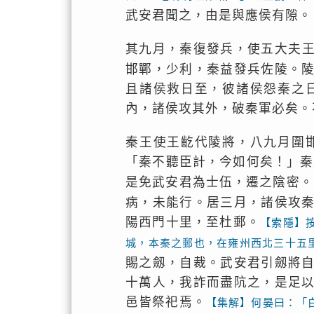
武安君聞之，由是與應侯有隙。
其九月，秦復發兵，使五大夫
邯鄲，少利，秦益發兵佐陵。
且諸侯救日至，彼諸侯怨秦之
內，諸侯攻其外，破秦軍必矣。
秦王使王齕代陵將，八九月圍
「秦不聽臣計，今如何矣！」秦
是免武安君為士伍，遷之陰密。
病，未能行。居三月，諸侯攻
陽西門十里，至杜郵。
【索隱】
城，本秦之郵也，在雍州西北三十五
賜之劔，自裁。武安君引劔將
十萬人，我詐而盡阬之，是足
邑皆祭祀焉。
【集解】何晏曰：「