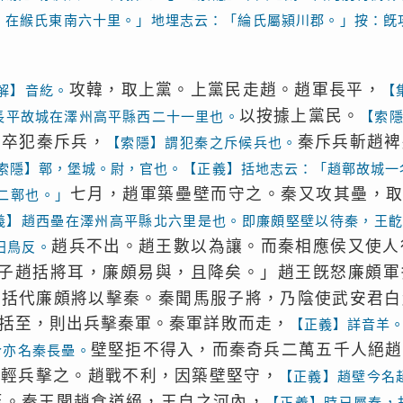
，在緱氏東南六十里。」地埋志云：「綸氏屬潁川郡。」按：旣
攻韓，取上黨。上黨民走趙。趙軍長平，
解】音紇。
【
以按據上黨民。
長平故城在澤州高平縣西二十一里也。
【索
士卒犯秦斥兵，
秦斥兵斬趙裨
【索隱】謂犯秦之斥候兵也。
索隱】鄣，堡城。尉，官也。【正義】括地志云：「趙鄣故城一
七月，趙軍築壘壁而守之。秦又攻其壘，
二鄣也。」
義】趙西壘在澤州高平縣北六里是也。即廉頗堅壁以待秦，王
趙兵不出。趙王數以為讓。而秦相應侯又使人
田鳥反。
子趙括將耳，廉頗易與，且降矣。」趙王旣怒廉頗軍
趙括代廉頗將以擊秦。秦聞馬服子將，乃陰使武安君白
括至，則出兵擊秦軍。秦軍詳敗而走，
【正義】詳音羊
壁堅拒不得入，而秦奇兵二萬五千人絕趙
今亦名秦長壘。
出輕兵擊之。趙戰不利，因築壁堅守，
【正義】趙壁今名
至。秦王聞趙食道絕，王自之河內，
【正義】時已屬秦，