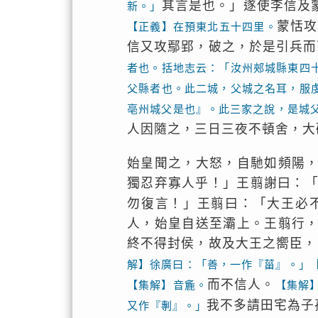
其言是也。」遂使李信及
新。」
蒙恬攻
【正義】在預東北五十四里。
信又攻鄢郢，破之，於是引兵而
者也。括地志云：「汝州郟城縣東四
父縣者也。此二城，父城之名耳，服
亳州城父是也』。此三家之說，是城
人因隨之，三日三夜不頓舍，大
始皇聞之，大怒，自馳如頻陽
獨忍弃寡人乎！」王翦謝曰：
勿復言！」王翦曰：「大王必
人，始皇自送至灞上。王翦行
終不得封侯，故及大王之嚮臣，
解】徐廣曰：「善，一作『菑』。」
而不信人。
【集解】音麁。
【集解
我不多請田宅為子
又作『剸』。」