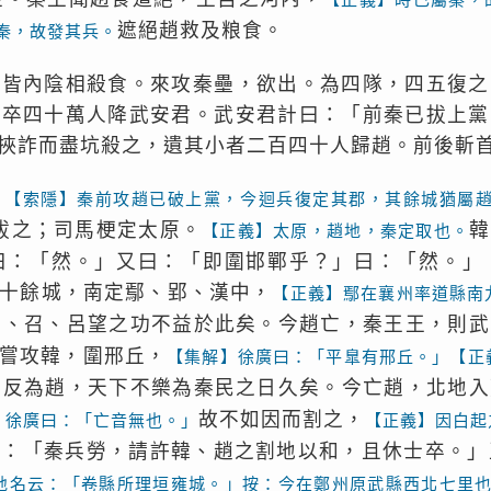
遮絕趙救及粮食。
秦，故發其兵。
，皆內陰相殺食。來攻秦壘，欲出。為四隊，四五復之
，卒四十萬人降武安君。武安君計曰：「前秦已拔上黨
挾詐而盡坑殺之，遺其小者二百四十人歸趙。前後斬
。
【索隱】秦前攻趙已破上黨，今迴兵復定其郡，其餘城猶屬
拔之；司馬梗定太原。
韓
【正義】太原，趙地，秦定取也。
曰：「然。」又曰：「即圍邯鄲乎？」曰：「然。」
十餘城，南定鄢、郢、漢中，
【正義】鄢在襄州率道縣南
周、召、呂望之功不益於此矣。今趙亡，秦王王，則武
嘗攻韓，圍邢丘，
【集解】徐廣曰：「平臯有邢丘。」【正
皆反為趙，天下不樂為秦民之日久矣。今亡趙，北地入
故不如因而割之，
】徐廣曰：「亡音無也。」
【正義】因白起
曰：「秦兵勞，請許韓、趙之割地以和，且休士卒。」
地名云：「卷縣所理垣雍城。」按：今在鄭州原武縣西北七里