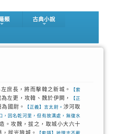
籍類
古典小說
為左庶長，將而擊韓之新城。
【索
起為左更，攻韓、魏於伊闕，
【正
遷為國尉。
涉河取
【正義】言太尉。
口，因名乾河里，但有故溝處，無復水
造。攻魏，拔之，取城小大六十
趙，拔光狼城。
【索隱】地理志不載