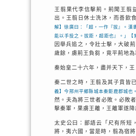
王翦果代李信擊荊。荊聞王翦
出。王翦日休士洗沐，而善飲
解】徐廣曰：「超，一作『拔』。漢
能以手投之。拔距，超距也』。」【
因舉兵追之，令壯士擊，大破荊
歲餘，虜荊王負芻，竟平荊地為
秦始皇二十六年，盡并天下，王
秦二世之時，王翦及其子賁皆
義】今邢州平鄉縣城本秦鉅鹿郡城也
然。夫為將三世者必敗。必敗
擊秦軍，果虜王離，王離軍遂降
太史公曰：鄙語云「尺有所短
將，夷六國，當是時，翦為宿將