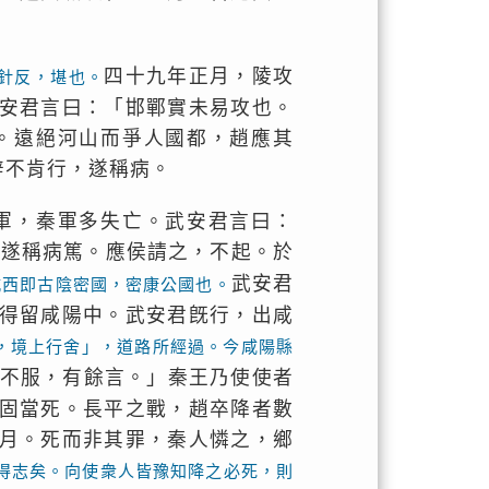
四十九年正月，陵攻
針反，堪也。
安君言曰：「邯鄲實未易攻也。
。遠絕河山而爭人國都，趙應其
辭不肯行，遂稱病。
軍，秦軍多失亡。武安君言曰：
君遂稱病篤。應侯請之，不起。於
武安君
城西即古陰密國，密康公國也。
得留咸陽中。武安君旣行，出咸
，境上行舍」，道路所經過。今咸陽縣
不服，有餘言。」秦王乃使使者
固當死。長平之戰，趙卒降者數
月。死而非其罪，秦人憐之，鄉
得志矣。向使衆人皆豫知降之必死，則