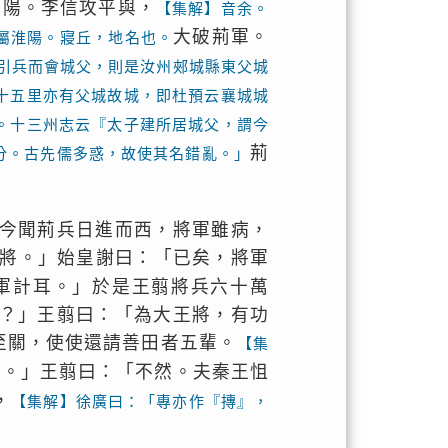
頻陽。李信攻平與，
【集解】音余。
大破荊軍。
屬淮陽。寢丘，地名也。
引兵而會城父，則是汝州郟城縣東父城
十五里亦有父城故城，即杜預云襄城城
。十三州志云『太子建所居城父，謂今
荊
分。古先儒多惑，故使其名錯亂。」
今聞荊兵日進而西，將軍雖病，
將。」始皇謝曰：「已矣，將軍
軍計耳。」於是王翦將兵六十萬
？」王翦曰：「為大王將，有功
至關，使使還請善田者五輩。
【集
矣。」王翦曰：「不然。夫秦王怚
，
【集解】徐廣曰：「專亦作『摶』，