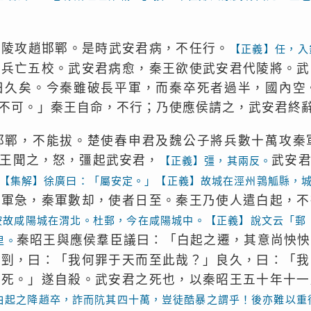
王陵攻趙邯鄲。是時武安君病，不任行。
【正義】任，入
陵兵亡五校。武安君病愈，秦王欲使武安君代陵將。武
日久矣。今秦雖破長平軍，而秦卒死者過半，國內空
不可。」秦王自命，不行；乃使應侯請之，武安君終
邯鄲，不能拔。楚使春申君及魏公子將兵數十萬攻秦
王聞之，怒，彊起武安君，
武安
【正義】彊，其兩反。
【集解】徐廣曰：「屬安定。」【正義】故城在涇州鶉觚縣，
秦軍急，秦軍數却，使者日至。秦王乃使人遣白起，不
按故咸陽城在渭北。杜郵，今在咸陽城中。【正義】說文云「郵
秦昭王與應侯羣臣議曰：「白起之遷，其意尚怏怏
里。
自剄，曰：「我何罪于天而至此哉？」良久，曰：「我
以死。」遂自殺。武安君之死也，以秦昭王五十年十一
白起之降趙卒，詐而阬其四十萬，豈徒酷暴之謂乎！後亦難以重