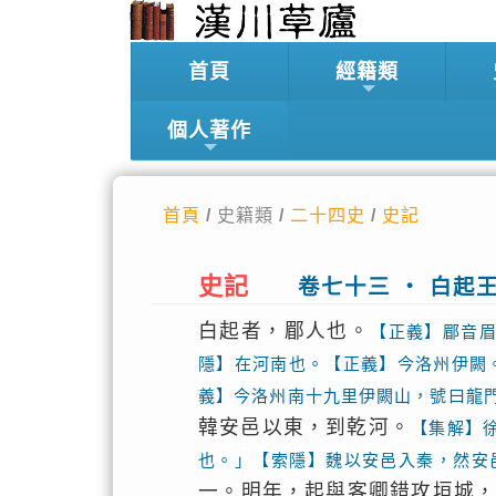
首頁
經籍類
個人著作
首頁
/ 史籍類 /
二十四史
/
史記
史記
卷七十三 ‧ 白起
白起者，郿人也。
【正義】郿音
隱】在河南也。【正義】今洛州伊闕
義】今洛州南十九里伊闕山，號曰龍
韓安邑以東，到乾河。
【集解】
也。」【索隱】魏以安邑入秦，然安
一。明年，起與客卿錯攻垣城