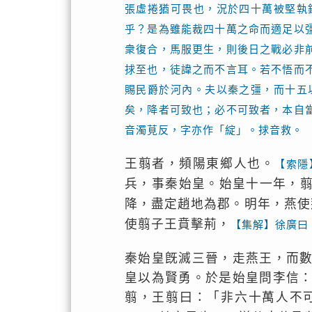
張虛捲猶可畏也，況於四十萬被堅執
乎？是為雖能裁四十萬之命而適足以
衆復合，馬服更生，則後日之戰必非
捄至也，徒諱之而不言耳。若不悟而
賜民爵於河內。夫以秦之彊，而十五
矣，降者可致也；必不可致者，本自
音濁莧反，字亦作「綻」。捄音救。
王翦者，頻陽東鄉人也。
【索隱
兵，事秦始皇。始皇十一年，
降，盡定趙地為郡。明年，燕使
使翦子王賁擊荊，
【集解】徐廣曰
秦始皇旣滅三晉，走燕王，而
皇以為賢勇。於是始皇問李信
翦，王翦曰：「非六十萬人不