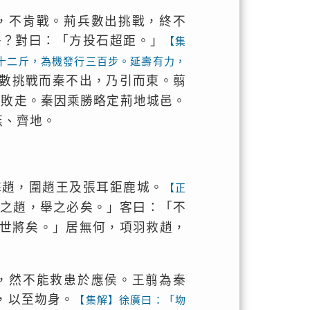
，不肯戰。荊兵數出挑戰，終不
乎？對曰：「方投石超距。」
【集
十二斤，為機發行三百步。延壽有力，
數挑戰而秦不出，乃引而東。翦
遂敗走。秦因乘勝略定荊地城邑。
燕、齊地。
擊趙，圍趙王及張耳鉅鹿城。
【正
造之趙，舉之必矣。」客曰：「不
世將矣。」居無何，項羽救趙，
，然不能救患於應侯。王翦為秦
，以至圽身。
【集解】徐廣曰：「圽