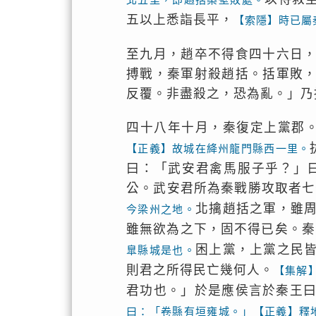
五以上悉詣長平，
【索隱】時已屬
至九月，趙卒不得食四十六日
搏戰，秦軍射殺趙括。括軍敗
反覆。非盡殺之，恐為亂。」乃
四十八年十月，秦復定上黨郡
【正義】故城在絳州龍門縣西一里。
曰：「武安君禽馬服子乎？」
公。武安君所為秦戰勝攻取者七
北擒趙括之軍，雖
今梁州之地。
雖無欲為之下，固不得已矣。秦
困上黨，上黨之民
臯縣城是也。
則君之所得民亡幾何人。
【集解
君功也。」於是應侯言於秦王
曰：「卷縣有垣雍城。」【正義】釋