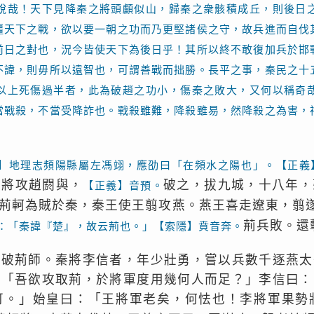
銳哉！天下見降秦之將頭顱似山，歸秦之衆骸積成丘，則後日
彊天下之戰，欲以要一朝之功而乃更堅諸侯之守，故兵進而自伐
前日之對也，況今皆使天下為後日乎！其所以終不敢復加兵於邯
不諱，則毋所以遠智也，可謂善戰而拙勝。長平之事，秦民之十
以上死傷過半者，此為破趙之功小，傷秦之敗大，又何以稱奇
當戰殺，不當受降詐也。戰殺雖難，降殺雖易，然降殺之為害，
】地理志頻陽縣屬左馮翊，應劭曰「在頻水之陽也」。【正義
翦將攻趙閼與，
破之，拔九城，十八年，
【正義】音預。
荊軻為賊於秦，秦王使王翦攻燕。燕王喜走遼東，翦
荊兵敗。還
：「秦諱『楚』，故云荊也。」【索隱】賁音奔。
數破荊師。秦將李信者，年少壯勇，嘗以兵數千逐燕太
：「吾欲攻取荊，於將軍度用幾何人而足？」李信曰：
可。」始皇曰：「王將軍老矣，何怯也！李將軍果勢