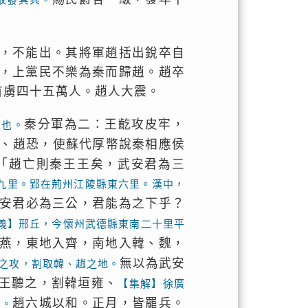
，不能出。其將軍趙括出銳卒自
，上黨民不樂為秦而歸趙。趙卒
首虜四十五萬人。趙人大震。
秦分軍為二：王齕攻皮牢，
趙也。
、趙恐，使蘇代厚幣說秦相應侯
「趙亡則秦王王矣，武安君為三
九里。郢在荊州江陵縣東六里。漢中，
安君必為三公，君能為之下乎？
義】邢丘，今懷州武德縣東南二十里平
燕，東地入齊，南地入韓、魏，
無以為武安
之攻，割取韓、趙之地。
王聽之，割韓垣雍、
【集解】徐廣
趙六城以和。正月，皆罷兵。
也。