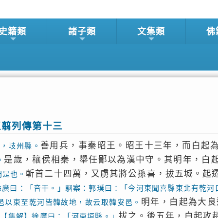
史籍類
諸子類
文集類
佛
王翦列傳第十三
善用兵，事秦昭王。昭王十三年，而白起
眉，岐州縣。
是歲，穰侯相秦，舉任鄙以為漢中守。其明年，白
。
斬首二十四萬，又虜其將公孫喜，拔五城。起
門是也。
徐廣曰：「音干。」駰案：郭璞曰：「今河東聞喜縣東北有乾河
明年，白起為大良
邑以東至乾河皆韓故地，故云取韓安邑。
，
拔之。後五年，白起攻
【集解】徐廣曰：「河東垣縣。」