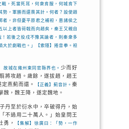
之戰，死當死耳，何衆肯服，何城肯下
其勢，軍勝而還喪其計。何者？設使趙
鄲者，非但憂平原君之補袒，患諸侯之
五以上者皆荷戟而向趙矣，秦王又親自
哉！若後之役戍不豫其論者，則秦衆多
禍大於劇戰也。」【索隱】捲音拳。袒
少而好
】故城在雍州東同官縣界也。
翦將攻趙。歲餘，遂拔趙，趙王
遂定燕薊而還。
秦
【正義】薊音計。
擊魏，魏王降，遂定魏地。
子丹至於衍水中，卒破得丹，始
「不過用二十萬人。」始皇問王
壯勇，
【集解】徐廣曰：「勢，一作