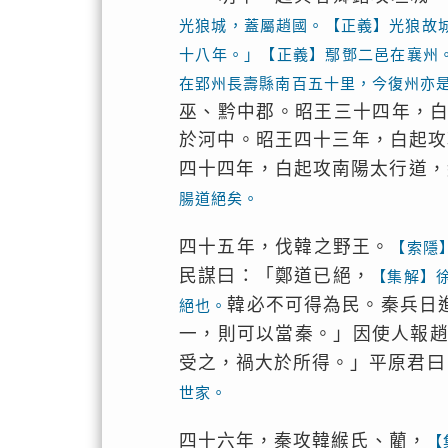
光狼城，蓋屬趙國。【正義】光狼故
十八年。」【正義】鄢鄧二邑在襄州
在郢州長壽縣南百五十里，今復州亦
巫、黔中郡。昭王三十四年，
於河中。昭王四十三年，白起攻
四十四年，白起攻南陽太行道，
腸道絕矣。
四十五年，伐韓之野王。
【索隱
民謀曰：「鄭道已絕，
【集解】
韓必不可得為民。秦兵日
絕也。
一，則可以當秦。」因使人報
受之，禍大於所得。」平原君曰
世家。
四十六年，秦攻韓緱氏、藺，
【