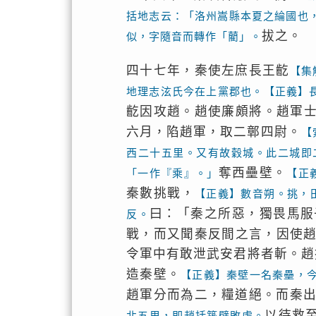
括地志云：「洛州嵩縣本夏之綸國也
拔之。
似，字隨音而轉作「藺」。
四十七年，秦使左庶長王齕
【集
地理志泫氏今在上黨郡也。【正義】
齕因攻趙。趙使廉頗將。趙軍
六月，陷趙軍，取二鄣四尉。
【
西二十五里。又有故穀城。此二城即
奪西壘壁。
「一作『乘』。」
【正
秦數挑戰，
【正義】數音朔。挑，
曰：「秦之所惡，獨畏馬服
反。
戰，而又聞秦反間之言，因使
令軍中有敢泄武安君將者斬。趙
造秦壁。
【正義】秦壁一名秦壘，
趙軍分而為二，糧道絕。而秦
以待救
北五里，即趙括築壁敗處。