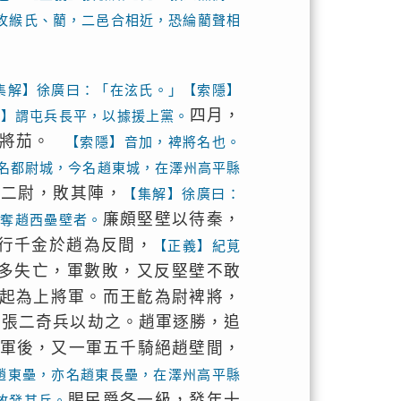
攻緱氏、藺，二邑合相近，恐綸藺聲相
集解】徐廣曰：「在泫氏。」【索隱】
四月，
隱】謂屯兵長平，以據援上黨。
將茄。
【索隱】音加，裨將名也。
名都尉城，今名趙東城，在澤州高平縣
取二尉，敗其陣，
【集解】徐廣曰：
廉頗堅壁以待秦，
齕奪趙西壘壁者。
行千金於趙為反間，
【正義】紀莧
多失亡，軍數敗，又反堅壁不敢
起為上將軍。而王齕為尉裨將，
張二奇兵以劫之。趙軍逐勝，追
。
軍後，又一軍五千騎絕趙壁間，
趙東壘，亦名趙東長壘，在澤州高平縣
賜民爵各一級，發年十
故發其兵。