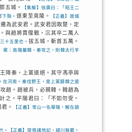
鄧五城。
【集解】徐廣曰：「昭王二
遂東至竟陵。
郭下縣。
【正義】故城
起遷為武安君。武安君因取楚，定
。與趙將賈偃戰，沉其卒二萬人
拔五城，斬首五萬。
三十五里也。
】案：南陽屬韓，秦攻之，則韓太行羊
野王降秦，上黨道絕。其守馮亭與
，在河南。秦伐野王，是上黨歸韓之道
必攻趙。趙被兵，必親韓。韓趙為
計之。平陽君曰：「不如勿受。
陽君。
【正義】常山一名華陽，解在趙
也。【正義】按檢諸地記，潁川無藺。