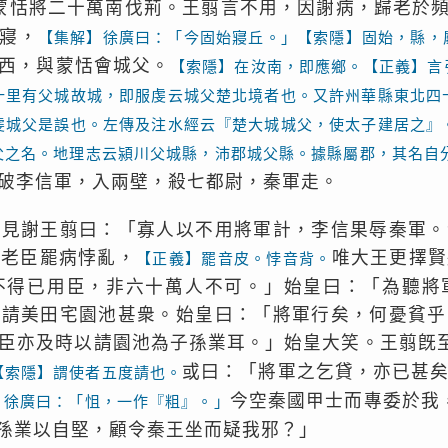
蒙恬將二十萬南伐荊。王翦言不用，因謝病，歸老於
寢，
【集解】徐廣曰：「今固始寢丘。」【索隱】固始，縣，
西，與蒙恬會城父。
【索隱】在汝南，即應鄉。【正義】言
十里有父城故城，即服虔云城父楚北境者也。又許州華縣東北四
虔城父是誤也。左傳及注水經云『楚大城城父，使太子建居之』
父之名。地理志云潁川父城縣，沛郡城父縣。據縣屬郡，其名自
破李信軍，入兩壁，殺七都尉，秦軍走。
，見謝王翦曰：「寡人以不用將軍計，李信果辱秦軍。
「老臣罷病悖亂，
唯大王更擇賢
【正義】罷音皮。悖音背。
不得已用臣，非六十萬人不可。」始皇曰：「為聽將
，請美田宅園池甚衆。始皇曰：「將軍行矣，何憂貧乎
臣亦及時以請園池為子孫業耳。」始皇大笑。王翦旣
或曰：「將軍之乞貸，亦已甚
【索隱】謂使者五度請也。
今空秦國甲士而專委於我
】徐廣曰：「怚，一作『粗』。」
孫業以自堅，顧令秦王坐而疑我邪？」