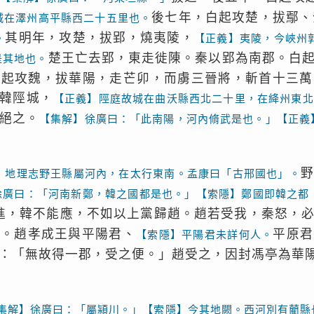
後七年，白起攻楚，拔鄢、
城在澤州高平縣西二十五里也。
其明年，攻楚，拔郢，燒夷陵，
。
【正義】夷陵，今峽州
楚王亡去郢，東走徙陳。秦以郢為南郡。白
是其地也。
白起攻魏，拔華陽，走芒卯，而虜三晉將，斬首十三萬
韓陘城，
【正義】陘庭故城在曲沃縣西北二十里，在絳州東北
絕之。
【集解】徐廣曰：「此南陽，河內脩武是也。」【正義
】地理志野王縣屬河內，在太行東南。孟康曰「古邢國也」。
徐廣曰：「河南新鄭，韓之國都是也。」【索隱】鄭國即韓之都
進，韓不能應，不如以上黨歸趙。趙若受我，秦怒，
趙。趙孝成王與平陽君、
平原君
【索隱】平陽君未詳何人。
：「無故得一郡，受之便。」趙受之，因封馮亭為華
集解】徐廣曰：「屬潁川。」【索隱】今其地闕。西河別有藺縣