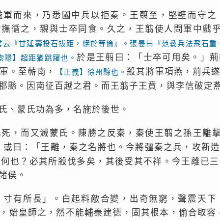
益軍而來，乃悉國中兵以拒秦。王翦至，堅壁而守之
食撫循之，親與士卒同食。久之，王翦使人問軍中戲
書云『甘延壽投石拔距，絕於等倫』。張晏曰『范蠡兵法飛石重
於是王翦曰：「士卒可用矣。」荊
索隱】超距猶跳躍也。
軍。至蘄南，
殺其將軍項燕，荊兵
【正義】徐州縣也。
郡縣。因南征百越之君。而王翦子王賁，與李信破定
氏、蒙氏功為多，名施於後世。
已死，而又滅蒙氏。陳勝之反秦，秦使王翦之孫王離
或曰：「王離，秦之名將也。今將彊秦之兵，攻新
。
者何也？必其所殺伐多矣，其後受其不祥。今王離已三
諸侯。
，寸有所長」。白起料敵合變，出奇無窮，聲震天下
，始皇師之，然不能輔秦建德，固其根本，偷合取容