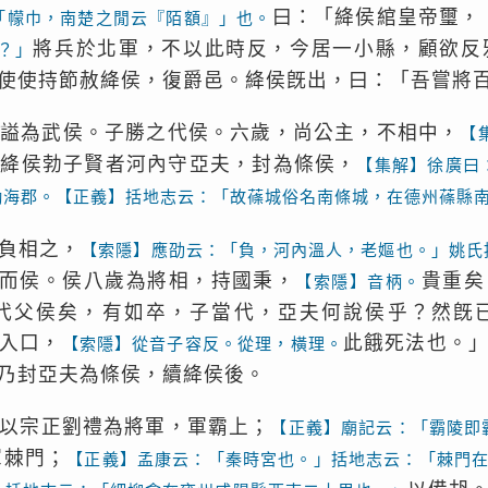
曰：「絳侯綰皇帝璽，
「幪巾，南楚之閒云『陌額』」也。
將兵於北軍，不以此時反，今居一小縣，顧欲反
？」
使使持節赦絳侯，復爵邑。絳侯旣出，曰：「吾嘗將
謚為武侯。子勝之代侯。六歲，尚公主，不相中，
【
擇絳侯勃子賢者河內守亞夫，封為條侯，
【集解】徐廣曰
渤海郡。【正義】括地志云：「故蓧城俗名南條城，在德州蓧縣
負相之，
【索隱】應劭云：「負，河內溫人，老嫗也。」姚氏
而侯。侯八歲為將相，持國秉，
貴重矣
【索隱】音柄。
代父侯矣，有如卒，子當代，亞夫何說侯乎？然旣
入口，
此餓死法也。
【索隱】從音子容反。從理，橫理。
乃封亞夫為條侯，續絳侯後。
以宗正劉禮為將軍，軍霸上；
【正義】廟記云：「霸陵即
軍棘門；
【正義】孟康云：「秦時宮也。」括地志云：「棘門