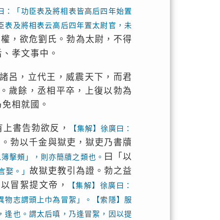
曰：「功臣表及將相表皆高后四年始置
臣表及將相表云高后四年置太尉官，未
漢權，欲危劉氏。勃為太尉，不得
后、孝文事中。
諸呂，立代王，威震天下，而君
。歲餘，丞相平卒，上復以勃為
乃免相就國。
有上書告勃欲反，
【集解】徐廣曰：
之。勃以千金與獄吏，獄吏乃書牘
曰「以
以簿擊頰」，則亦簡牘之類也。
故獄吏教引為證。勃之益
言娶。」
后以冒絮提文帝，
【集解】徐廣曰：
異物志謂頭上巾為冒絮」。【索隱】服
，逢也。謂太后嗔，乃逢冒絮，因以提