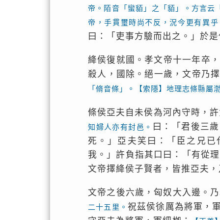
帝。陌音「蠻貊」之「貊」。方言云
帝，手貫璽時尚不反，況今更有異乎
曰：「吏事方驗而出之。」於是
絳侯復就國。孝文帝十一年卒，
殺人，國除。絕一歲，文帝乃
「脩音條」。【索隱】地理志條縣屬
條侯亞夫自未侯為河內守時，許
曰：「君後三歲
知婦人亦有封邑。
死。」亞夫笑曰：「臣之兄已
我。」許負指其口曰：「有從理
文帝擇絳侯子賢者，皆推亞夫，
文帝之後六歲，匈奴大入邊。乃
祝茲侯徐厲為將軍，
二十五里。