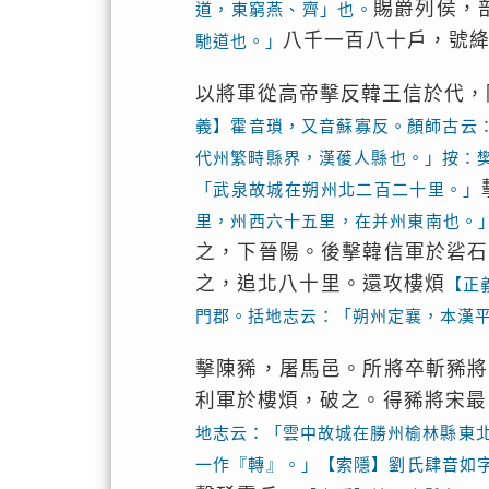
賜爵列侯，
道，東窮燕、齊」也。
八千一百八十戶，號
馳道也。」
以將軍從高帝擊反韓王信於代，
義】霍音瑣，又音蘇寡反。顏師古云
代州繁畤縣界，漢葰人縣也。」按：
「武泉故城在朔州北二百二十里。」
里，州西六十五里，在并州東南也。
之，下晉陽。後擊韓信軍於硰石
之，追北八十里。還攻樓煩
【正
門郡。括地志云：「朔州定襄，本漢
擊陳豨，屠馬邑。所將卒斬豨將
利軍於樓煩，破之。得豨將宋最
地志云：「雲中故城在勝州榆林縣東
一作『轉』。」【索隱】劉氏肆音如