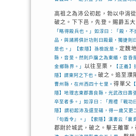
高祖之為沛公初起，勃以中涓
破之。下下邑，先登。賜爵五大
「略得殿兵也。」如淳曰：「殿，不
品，與諸將俱計功則曰殿最，獨捷則
定魏
是也。」【索隱】孫檢說是。
縣，音旻。然則戶牖之為東緡，音昏
以往至栗，
金鄉縣界。」
【正義】
破之。追至濮
隱】謂東阿之下也。
得單父
曹州縣，在州西四十七里。
隱】地理志東郡壽良縣，光武改曰壽
卒至者多。」如淳曰：「周禮『戰功
隱】謂初起沛及還至碭，得一歲又更
『句盾令』。」【索隱】漢書云「襄
郡尉於城武，破之。擊王離軍，