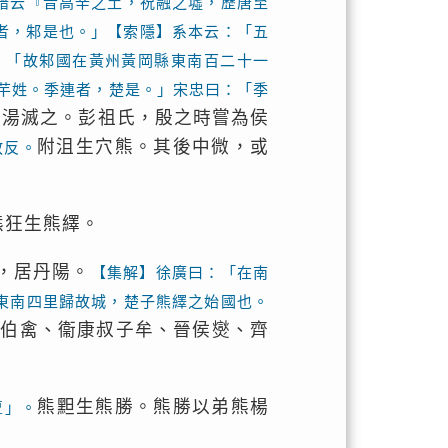
譜云『昔高辛之土，祝融之墟，歷唐至
者，邾是也。」【索隱】系本云：「五
：「故邾國在黃州黃岡縣東南百二十一
芉姓。季連者，楚是。」宋忠曰：「季
時湯滅之。彭祖氏，殷之時嘗為侯
附沮生穴熊。其後中微，或
敘反。
熊狂生熊繹。
，居丹陽。
【集解】徐廣曰：「在南
東南四里歸故城，楚子熊繹之始國也。
公伯禽、衞康叔子牟、晉侯爕、齊
熊䵣生熊勝。熊勝以弟熊楊
亶」。