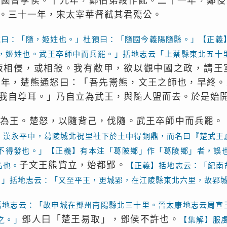
主國晉孝侯。十九年，鄭伯弟段作亂。二十一年，鄭侵
。三十一年，宋太宰華督弒其君殤公。
逵曰：「隨，姬姓也。」杜預曰：「隨國今義陽隨縣。」【正義
，姬姓也。武王卒師中而兵罷。」括地志云「上蔡縣東北五十
叛相侵，或相殺。我有敝甲，欲以觀中國之政，請王
七年，楚熊通怒曰：「吾先鬻熊，文王之師也，早終。
我自尊耳。」乃自立為武王，與隨人盟而去。於是始
為王。楚怒，以隨背己，伐隨。武王卒師中而兵罷。
。漢永平中，葛陵城北祝里社下於土中得銅鼎，而名曰『楚武王
不得發也。」【正義】有本注「葛陂鄉」作「葛陵鄉」者，誤
子文王熊貲立，始都郢。
名也。
【正義】括地志云：「紀南
。」括地志云：「又至平王，更城郢，在江陵縣東北六里，故郢
括地志云：「故申城在鄧州南陽縣北三十里。晉太康地志云周宣
鄧人曰「楚王易取」，鄧侯不許也。
之。」
【集解】服