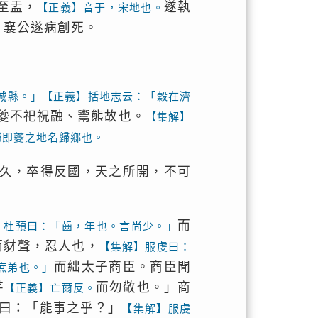
至盂，
遂執
【正義】音于，宋地也。
，襄公遂病創死。
城縣。」【正義】括地志云：「穀在濟
夔不祀祝融、鬻熊故也。
【集解】
歸即夔之地名歸鄉也。
久，卒得反國，天之所開，不可
而
】杜預曰：「齒，年也。言尚少。」
而豺聲，忍人也，
【集解】服虔曰：
而絀太子商臣。商臣聞
庶弟也。」
芊
而勿敬也。」商
【正義】亡爾反。
曰：「能事之乎？」
【集解】服虔