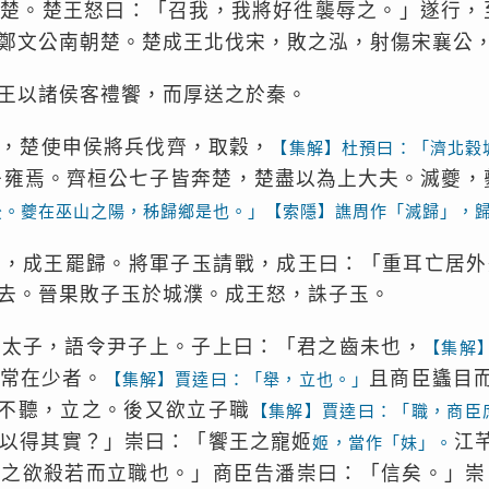
召楚。楚王怒曰：「召我，我將好徃襲辱之。」遂行，
鄭文公南朝楚。楚成王北伐宋，敗之泓，射傷宋襄公
王以諸侯客禮饗，而厚送之於秦。
，楚使申侯將兵伐齊，取穀，
【集解】杜預曰：「濟北穀
子雍焉。齊桓公七子皆奔楚，楚盡以為上大夫。滅夔，
後。夔在巫山之陽，秭歸鄉是也。」【索隱】譙周作「滅歸」，
宋，成王罷歸。將軍子玉請戰，成王曰：「重耳亡居外
去。晉果敗子玉於城濮。成王怒，誅子玉。
為太子，語令尹子上。子上曰：「君之齒未也，
【集解
常在少者。
且商臣蠭目
【集解】賈逵曰：「舉，立也。」
不聽，立之。後又欲立子職
【集解】賈逵曰：「職，商臣
以得其實？」崇曰：「饗王之寵姬
江
姬，當作「妹」。
王之欲殺若而立職也。」商臣告潘崇曰：「信矣。」崇