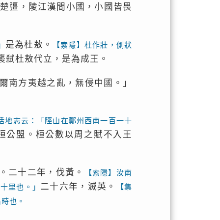
。楚彊，陵江漢間小國，小國皆畏
是為杜敖。
」
【索隱】杜作壯，側狀
襲弒杜敖代立，是為成王。
爾南方夷越之亂，無侵中國。」
括地志云：「陘山在鄭州西南一百一十
桓公盟。桓公數以周之賦不入王
。二十二年，伐黃。
【索隱】汝南
二十六年，滅英。
四十里也。」
【集
名時也。