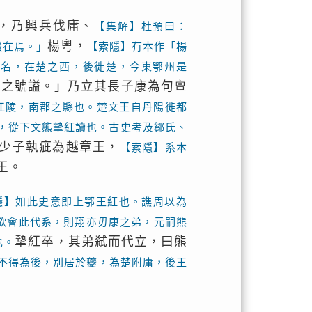
，乃興兵伐庸、
【集解】杜預曰：
楊粵，
蠻在焉。」
【索隱】有本作「楊
地名，在楚之西，後徙楚，今東鄂州是
國之號謚。」乃立其長子康為句亶
江陵，南郡之縣也。楚文王自丹陽徙都
，從下文熊摯紅讀也。古史考及鄒氏、
少子執疵為越章王，
【索隱】系本
王。
隱】如此史意即上鄂王紅也。譙周以為
欲會此代系，則翔亦毋康之弟，元嗣熊
摯紅卒，其弟弒而代立，曰熊
也。
不得為後，別居於夔，為楚附庸，後王