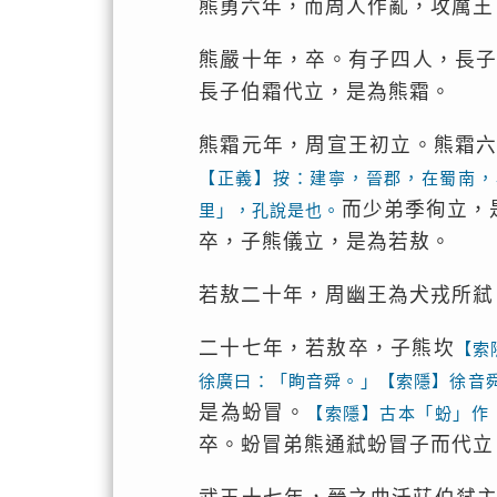
熊勇六年，而周人作亂，攻厲王
熊嚴十年，卒。有子四人，長
長子伯霜代立，是為熊霜。
熊霜元年，周宣王初立。熊霜
【正義】按：建寧，晉郡，在蜀南，
而少弟季徇立，
里」，孔說是也。
卒，子熊儀立，是為若敖。
若敖二十年，周幽王為犬戎所弒
二十七年，若敖卒，子熊坎
【索
徐廣曰：「眴音舜。」【索隱】徐音
是為蚡冒。
【索隱】古本「蚡」作
卒。蚡冒弟熊通弒蚡冒子而代立