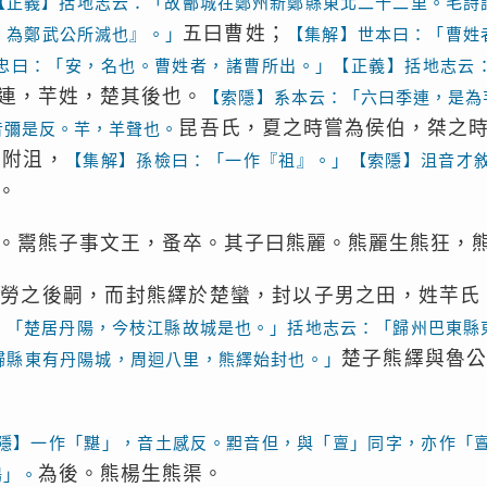
【正義】括地志云：「故鄶城在鄭州新鄭縣東北二十二里。毛詩
五曰曹姓；
，為鄭武公所滅也』。」
【集解】世本曰：「曹姓
忠曰：「安，名也。曹姓者，諸曹所出。」【正義】括地志云
連，芉姓，楚其後也。
【索隱】系本云：「六曰季連，是為
昆吾氏，夏之時嘗為侯伯，桀之
音彌是反。芉，羊聲也。
生附沮，
【集解】孫檢曰：「一作『祖』。」【索隱】沮音才
。
。鬻熊子事文王，蚤卒。其子曰熊麗。熊麗生熊狂，
勤勞之後嗣，而封熊繹於楚蠻，封以子男之田，姓芉氏
：「楚居丹陽，今枝江縣故城是也。」括地志云：「歸州巴東縣
楚子熊繹與魯
歸縣東有丹陽城，周迴八里，熊繹始封也。」
隱】一作「黮」，音土感反。䵣音但，與「亶」同字，亦作「
為後。熊楊生熊渠。
煬」。