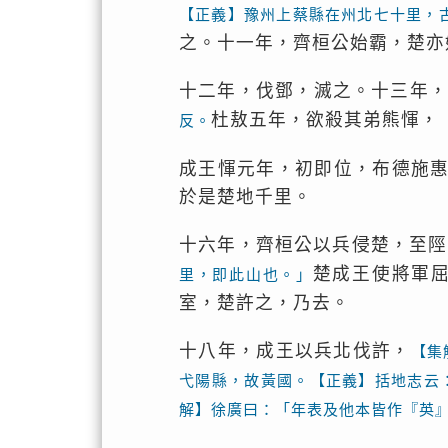
【正義】豫州上蔡縣在州北七十里，
之。十一年，齊桓公始霸，楚亦
十二年，伐鄧，滅之。十三年
杜敖五年，欲殺其弟熊惲，
反。
成王惲元年，初即位，布德施
於是楚地千里。
十六年，齊桓公以兵侵楚，至陘
楚成王使將軍
里，即此山也。」
室，楚許之，乃去。
十八年，成王以兵北伐許，
【集
弋陽縣，故黃國。【正義】括地志云
解】徐廣曰：「年表及他本皆作『英