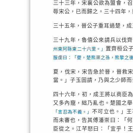
三十三年，宋襄公欲為盟會，
辱宋公，已而歸之。三十四年，
三十五年，晉公子重耳過楚，成
三十九年，魯僖公來請兵以伐齊
置齊桓公
州東阿縣東二十六里。」
服虔曰：「夔，楚熊渠之孫，熊摯之
夏，伐宋，宋告急於晉，晉救
當。」子玉固請，乃與之少師而
四十六年，初，成王將以商臣
又多內寵，絀乃亂也。楚國之舉
不可立也。」王
「言忍為不義。」
而未審也，告其傅潘崇曰：「何
臣從之。江芊怒曰：「宜乎！