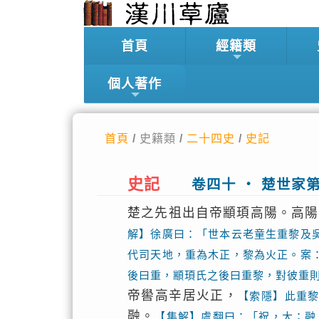
首頁
經籍類
個人著作
首頁
/ 史籍類 /
二十四史
/
史記
史記
卷四十 ‧ 楚世家
楚之先祖出自帝顓頊高陽。高陽
解】徐廣曰：「世本云老童生重黎及
代司天地，重為木正，黎為火正。案
後曰重，顓頊氏之後曰重黎，對彼重
帝嚳高辛居火正，
【索隱】此重
融。
【集解】虞翻曰：「祝，大；融