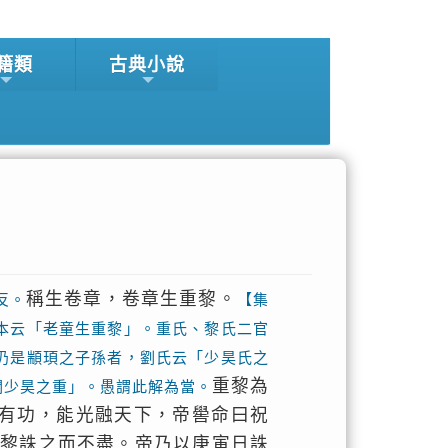
籍類
古典小說
稱生卷章，卷章生重黎。
反。
【集
本云「老童生重黎」。重氏、黎氏二官
仍是顓頊之子孫者，劉氏云「少昊氏之
重黎為
關少昊之重」。愚謂此解為當。
有功，能光融天下，帝嚳命曰祝
重黎誅之而不盡。帝乃以庚寅日誅