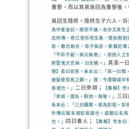
重黎，而以其弟吳回為重黎後，
吳回生陸終。陸終生子六人，坼
為作者妄記，廢而不論。余亦尤其生
志所傳，修己背坼而生禹，簡狄胸剖
若，數月創合，母子無恙，斯蓋近事
『不坼不副，無災無害』。原詩人之
其長一
終娶鬼方氏妹，曰女嬇。」
隱】長曰昆吾。系本云：「其一曰樊
披髮登昆吾之觀。」按：今濮陽城中
二曰參胡；
吾墟也。」
【集解】世
三曰
「參胡，國名，斟姓，無後。」
系本云：「三曰籛鏗，是為彭祖。彭
外傳云殷末滅彭祖國也。虞翻云名翦
四曰會人；
也。」
【集解】世本曰