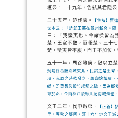
武王十七年，晉之曲沃莊伯弒
桓公。二十九年，魯弒其君隱公
三十五年，楚伐隨。
【集解】賈
世本云：「楚武王墓在豫州新息。隨
曰：「我蠻夷也。今諸侯皆為
楚，王室不聽，還報楚。三十
楚，蠻夷皆率服，而王不加位，
五十一年，周召隨侯，數以立楚
鮦陽縣葛陂鄉城東北，民謂之楚王岑
項、赤眉之時欲發之，輙頹壞填壓，
鄉，即費長房投竹成龍之陂，因為鄉
都於郢，今南郡江陵縣北紀南城是也
文王二年，伐申過鄧，
【正義】
里。春秋之鄧國，莊十六年楚文王滅