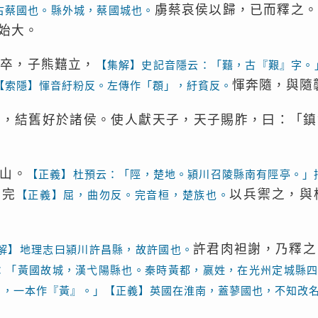
虜蔡哀侯以歸，已而釋之
古蔡國也。縣外城，蔡國城也。
始大。
，卒，子熊囏立，
【集解】史記音隱云：「囏，古『艱』字。
惲奔隨，與隨
【索隱】惲音紆粉反。左傳作「頵」，紆貧反。
惠，結舊好於諸侯。使人獻天子，天子賜胙，曰：「鎮
山。
【正義】杜預云：「陘，楚地。潁川召陵縣南有陘亭。」
屈完
以兵禦之，與
【正義】屈，曲勿反。完音桓，楚族也。
許君肉袒謝，乃釋之
解】地理志曰潁川許昌縣，故許國也。
：「黃國故城，漢弋陽縣也。秦時黃都，嬴姓，在光州定城縣
』，一本作『黃』。」【正義】英國在淮南，蓋蓼國也，不知改