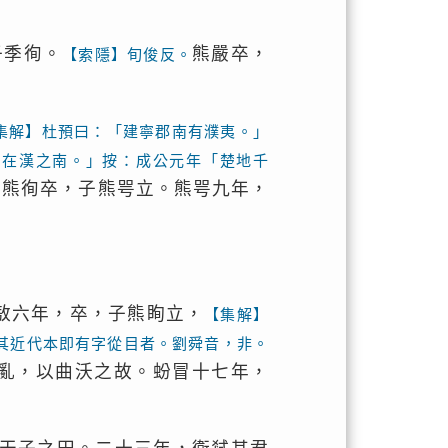
子季徇。
熊嚴卒，
【索隱】旬俊反。
集解】杜預曰：「建寧郡南有濮夷。」
濮在漢之南。」按：成公元年「楚地千
，熊徇卒，子熊咢立。熊咢九年，
敖六年，卒，子熊眴立，
【集解】
其近代本即有字從目者。劉舜音，非。
亂，以曲沃之故。蚡冒十七年，