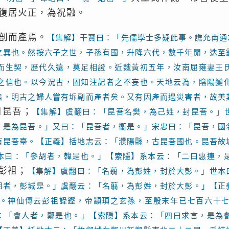
復居火正，為祝融。
剖而產焉。
【集解】干寶曰：「先儒學士多疑此事。譙允南通
之異也。然按六子之世，子孫有國，升降六代，數千年閒，迭至
而生契，歷代久遠，莫足相證。近魏黃初五年，汝南屈雍妻王
之信也。以今況古，固知注記者之不妄也。天地云為，陰陽變
旨，明古之婦人嘗有坼副而產者矣。又有因產而遇災害者，故美
曰昆吾；
【集解】虞翻曰：「昆吾名樊，為己姓，封昆吾。」
，是為昆吾。」又曰：「昆吾者，衞是。」宋忠曰：「昆吾，國
有昆吾臺。【正義】括地志云：「濮陽縣，古昆吾國也。昆吾故
本曰：「參胡者，韓是也。」【索隱】系本云：「二曰惠連，
彭祖；
【集解】虞翻曰：「名翦，為彭姓，封於大彭。」世本
祖者，彭城是。」虞翻云：「名翦，為彭姓，封於大彭。」【正
。神仙傳云彭祖諱鏗，帝顓頊之玄孫，至殷末年已七百六十
：「會人者，鄭是也。」【索隱】系本云：「四曰求言，是為