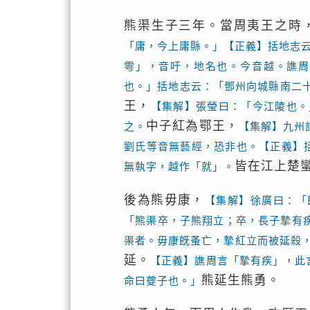
熊渠生子三年。當周夷王之時
「庸，今上庸縣。」【正義】括地志
雩」，音吁，地名也。今音越。譙周
也。」括地志云：「鄧州向城縣南二
王，
【集解】張瑩曰：「今江陵也。
中子紅為鄂王，
之。
【集解】九州
劉氏等音無藝經，恐非也。【正義】
皆在江上楚
無執字，越作「就」。
後為熊毋康，
【集解】徐廣曰：「
「熊渠卒，子熊翔立；卒，長子摯有
渠者。毋康旣蚤亡，摯紅立而被延殺
延。
【正義】譙周言「摯有疾」，此
熊延生熊勇。
命曰夔子也。」