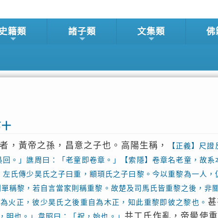
史籍類
諸子類
文集類
佛
第十
者，黃帝之孫，昌意之子也。高陽生稱，
【正義】尺證
吳回。」譙周曰：「老童即卷章。」【索隱】卷章名老童，故系
：左氏傳少昊氏之子曰重，顓頊氏之子曰黎。今以重黎為一人，
則單稱黎，若自言當家則稱重黎。故楚及司馬氏皆重黎之後，非
甚
黎為火正，彼少昊氏之後重自為木正，知此重黎即彼之黎也。
共工氏作亂，帝嚳使
，明也。」韋昭曰：「祝，始也。」