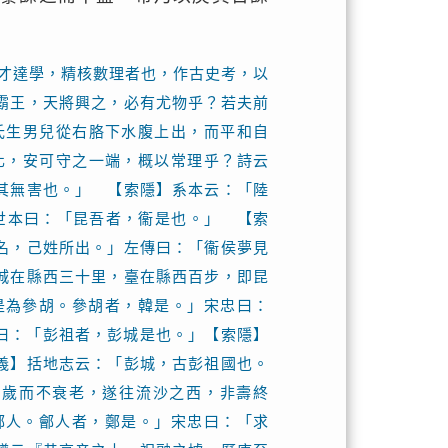
才達學，精核數理者也，作古史考，以
霸王，天將興之，必有尤物乎？若夫前
氏生男兒從右胳下水腹上出，而平和自
化，安可守之一端，概以常理乎？詩云
其無害也。」 【索隱】系本云：「陸
世本曰：「昆吾者，衞是也。」 【索
名，己姓所出。」左傳曰：「衞侯夢見
城在縣西三十里，臺在縣西百步，即昆
是為參胡。參胡者，韓是。」宋忠曰：
曰：「彭祖者，彭城是也。」【索隱】
義】括地志云：「彭城，古彭祖國也。
七歲而不衰老，遂往流沙之西，非壽終
鄶人。鄶人者，鄭是。」宋忠曰：「求