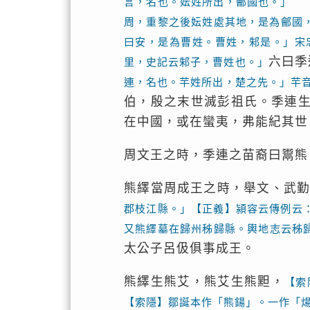
言，名也。妘姓所出，鄶國也。」 
周，重黎之後妘姓處其地，是為鄶國
曰安，是為曹姓。曹姓，邾是。」宋
六曰季
里，史記云邾子，曹姓也。」
連，名也。芉姓所出，楚之先。」芉
伯，殷之末世滅彭祖氏。季連
在中國，或在蠻夷，弗能紀其世
周文王之時，季連之苗裔曰鬻熊
熊繹當周成王之時，舉文、武
郡枝江縣。」【正義】潁容云傳例云
又熊繹墓在歸州秭歸縣。輿地志云秭
太公子呂伋俱事成王。
熊繹生熊艾，熊艾生熊䵣，
【索
【索隱】鄒誕本作「熊鍚」。一作「