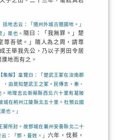
天子之田。二十三年，衞弒其君
】括地志云：「隨州外城古隨國地。」
隨曰：「我無罪。」楚
里」是也。
室尊吾號。」隨人為之周，請尊
成王舉我先公，乃以子男田令居
開濮地而有之。
【集解】皇覽曰：「楚武王冢在汝南郡
』，由是知楚武王之冢。民傳言，秦、
也。地理志云新蔡縣西北六十里有葛陂
故城在荊州江陵縣北五十里。杜預云國
城是也。」
王舅所封。故鄧城在襄州安養縣北二十
六年，伐蔡，
虔云：「鄧，曼姓。」