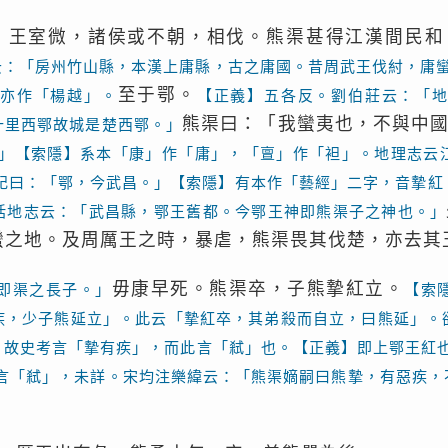
，王室微，諸侯或不朝，相伐。熊渠甚得江漢間民和
云：「房州竹山縣，本漢上庸縣，古之庸國。昔周武王伐紂，庸
至于鄂。
亦作「楊越」。
【正義】五各反。劉伯莊云：「
熊渠曰：「我蠻夷也，不與中
十里西鄂故城是楚西鄂。」
」【索隱】系本「康」作「庸」，「亶」作「袒」。地理志云
記曰：「鄂，今武昌。」【索隱】有本作「藝經」二字，音摯紅
括地志云：「武昌縣，鄂王舊都。今鄂王神即熊渠子之神也。」
蠻之地。及周厲王之時，暴虐，熊渠畏其伐楚，亦去其
毋康早死。熊渠卒，子熊摯紅立。
即渠之長子。」
【索
疾，少子熊延立」。此云「摯紅卒，其弟殺而自立，曰熊延」。
，故史考言「摯有疾」，而此言「弒」也。【正義】即上鄂王紅
言「弒」，未詳。宋均注樂緯云：「熊渠嫡嗣曰熊摯，有惡疾，