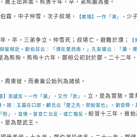
，厲王出奔彘。熊勇十年，卒，弟熊嚴為後。
子伯霜，中子仲雪，次子叔堪，
少
【索隱】一作「湛」。
六年，卒，三弟争立。仲雪死；叔堪亡，避難於濮；
【
與蠻相近。劉伯莊云：「濮在楚西南。」孔安國云：「庸、
是為熊徇。熊徇十六年，鄭桓公初封於鄭。二十二年
，周東徙，而秦襄公始列為諸侯。
立，是為霄敖。霄
隱】苦感反。一作「菌」，又作「欽」。
舜。按：玉篇在口部，顧氏云「楚之先，即蚡冒也」。劉音舜，
蚡冒十三年，晉始
「羒」，音憤。冒音亡北反，或亡報反。
，是為楚武王。