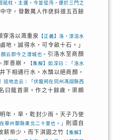
經砥柱，主運，今並從沔，便於三門之
漢中守，發數萬人作裦斜道五百餘
願穿洛以溉重泉
【正義】洛，漆沮水
鹵地，誠得水，可令畝十石。」
引洛水至商顏
小顏云即今之澄城也。
岸善崩，
。
【集解】如淳曰：「洛水
井下相通行水。水穨以絕商顏，
】括地志云：「伏龍祠在同州馮翊縣西
名曰龍首渠。作之十餘歲，渠頗
明年，旱，乾封少雨。天子乃使
則還自
在華州鄭縣東北二十里也。」
故薪柴少，而下淇園之竹
【集解】