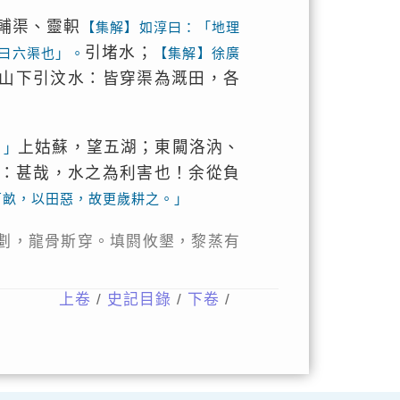
輔渠、靈軹
【集解】如淳曰：「地理
引堵水；
曰六渠也」。
【集解】徐廣
山下引汶水：皆穿渠為溉田，各
上姑蘇，望五湖；東闚洛汭、
。」
：甚哉，水之為利害也！余從負
百畝，以田惡，故更歲耕之。」
劃，龍骨斯穿。填閼攸墾，黎蒸有
上卷
/
史記目錄
/
下卷
/