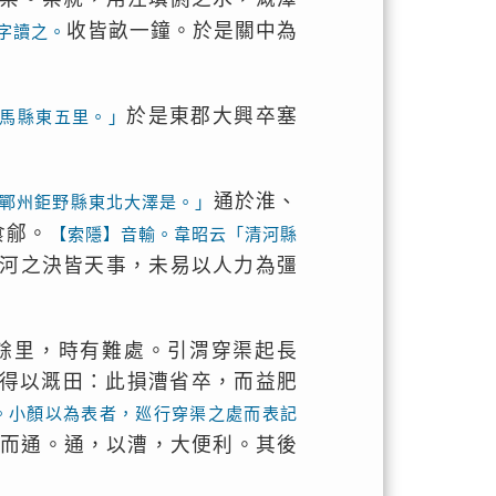
收皆畝一鐘。於是關中為
字讀之。
於是東郡大興卒塞
馬縣東五里。」
通於淮、
鄲州鉅野縣東北大澤是。」
食鄃。
【索隱】音輸。韋昭云「清河縣
河之決皆天事，未易以人力為彊
餘里，時有難處。引渭穿渠起長
得以溉田：此損漕省卒，而益肥
。小顏以為表者，廵行穿渠之處而表記
歲而通。通，以漕，大便利。其後