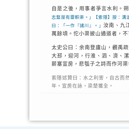
自是之後，用事者爭言水利。
志盩厔有靈軹渠。」【索隱】按：溝
汝南、九
曰：「一作『諸川』。」
萬餘頃。佗小渠披山通道者，不
太史公曰：余南登廬山，觀禹疏
大邳，迎河，行淮、泗、濟、
薪塞宣房，悲瓠子之詩而作河渠
索隱述贊曰：水之利害，自古而
年。宣房在詠，梁楚獲全。