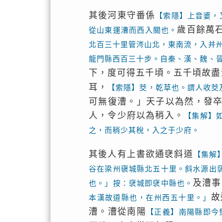
其後河東守番係
【索隱】上音婆，
歲百餘萬
從山東運漕而西入關也。
北百三十里管涔山北，東南流，入并
龍門縣西百三十步。自秦、漢、魏、
下，度可得五千頃。五千頃故盡
耳，
【索隱】茭，乾草也。謂人收茭
可無復漕。」天子以為然，發
人，令少府以為稍入。
【集解】
之，而稍少其稅，入之于少府。
其後人有上書欲通裦斜道
【集解
谷在梁州襃城縣北五十里。斜水源出
及漕事
也。」按：裦城即裦中縣也。
故
本漢故道縣也，在州西五十里。」
漕。漕從南陽
【正義】南陽縣即今