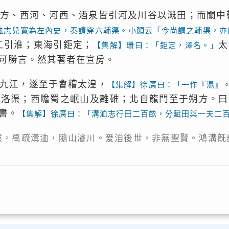
朔方、西河、河西、酒泉皆引河及川谷以溉田；而關中
洫志兒寬為左內史，奏請穿六輔渠。小顏云「今尚謂之輔渠，亦
江引淮；東海引鉅定；
太
【集解】瓚曰：「鉅定，澤名。」
可勝言。然其著者在宣房。
九江，遂至于會稽太湟，
【集解】徐廣曰：「一作『濕』
漯洛渠；西瞻蜀之岷山及離碓；北自龍門至于朔方。曰
書。
【集解】徐廣曰：「溝洫志行田二百畝，分賦田與一夫二
然。禹疏溝洫，隨山濬川。爰洎後世，非無聖賢。鴻溝旣