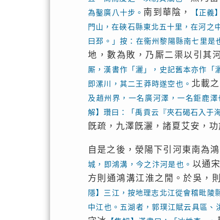
南到華陰，
為鑿廣八十步。
【正義
門山，在硤石縣東北五十里，在河之
曰邳。」按：在衞州黎陽縣南七里是
地，數為敗，乃厮二渠以引其
厮，漢書作「灑」，史記舊本亦作「
北載之
即漯川，其二王莽時遂空也。
及趙州界，一名廣河澤，一名鉅鹿澤
解】瓚曰：「禹貢云『夾石碣石入于
旣疏，九澤旣灑，諸夏艾安，功
自是之後，滎陽下引河東南為鴻
以通
城，即鴻溝，今之汴河是也。
方則通鴻溝江淮之閒。於吳，
隱】三江，按地理志北江從會稽毗陵
中江也。五湖者，郭璞江賦云具區、