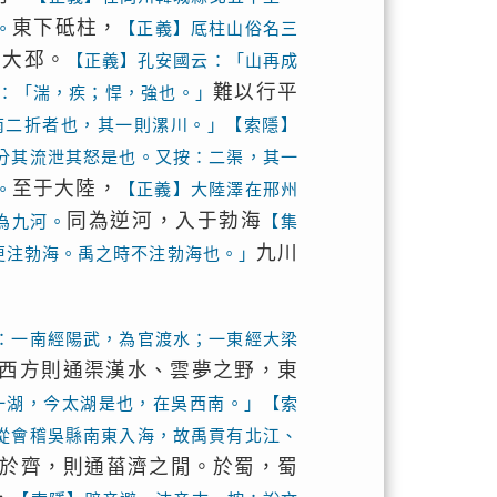
東下砥柱，
。
【正義】厎柱山俗名三
于大邳。
【正義】孔安國云：「山再成
難以行平
：「湍，疾；悍，強也。」
南二折者也，其一則漯川。」【索隱】
分其流泄其怒是也。又按：二渠，其一
至于大陸，
。
【正義】大陸澤在邢州
同為逆河，入于勃海
為九河。
【集
九川
更注勃海。禹之時不注勃海也。」
：一南經陽武，為官渡水；一東經大梁
西方則通渠漢水、雲夢之野，東
一湖，今太湖是也，在吳西南。」【索
從會稽吳縣南東入海，故禹貢有北江、
於齊，則通菑濟之閒。於蜀，蜀