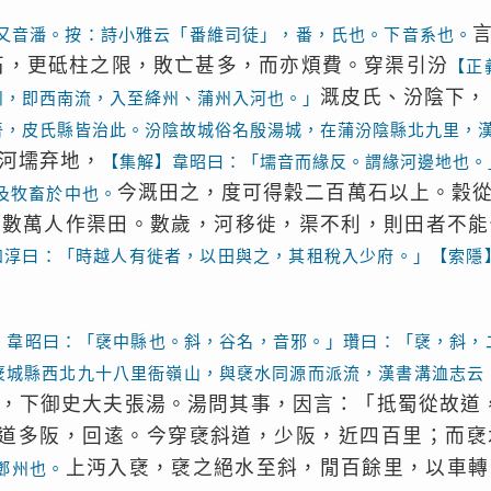
又音潘。按：詩小雅云「番維司徒」，番，氏也。下音系也。
石，更砥柱之限，敗亡甚多，而亦煩費。穿渠引汾
【正
溉皮氏、汾陰下，
州，即西南流，入至絳州、蒲州入河也。」
晉，皮氏縣皆治此。汾陰故城俗名殷湯城，在蒲汾陰縣北九里，
河壖弃地，
【集解】韋昭曰：「壖音而緣反。謂緣河邊地也。
今溉田之，度可得穀二百萬石以上。穀
及牧畜於中也。
卒數萬人作渠田。數歲，河移徙，渠不利，則田者不能
如淳曰：「時越人有徙者，以田與之，其租稅入少府。」【索隱
】韋昭曰：「裦中縣也。斜，谷名，音邪。」瓚曰：「裦，斜，
裦城縣西北九十八里衙嶺山，與裦水同源而派流，漢書溝洫志云
，下御史大夫張湯。湯問其事，因言：「抵蜀從故道
道多阪，回逺。今穿裦斜道，少阪，近四百里；而裦
上沔入裦，裦之絕水至斜，閒百餘里，以車轉
鄧州也。