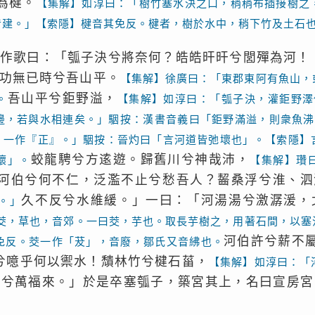
為楗。
【集解】如淳曰：「樹竹塞水決之口，稍稍布插接樹之
音建。」【索隱】楗音其免反。楗者，樹於水中，稍下竹及土石
作歌曰：「瓠子決兮將奈何？皓皓旰旰兮閭殫為河！
功無已時兮吾山平。
【集解】徐廣曰：「東郡東阿有魚山，
吾山平兮鉅野溢，
。
【集解】如淳曰：「瓠子決，灌鉅野澤
邊，若與水相連矣。」駰按：漢書音義曰「鉅野滿溢，則衆魚沸
，一作『正』。」駰按：晉灼曰「言河道皆弛壞也」。【索隱】
蛟龍騁兮方逺遊。歸舊川兮神哉沛，
壞」。
【集解】瓚
河伯兮何不仁，泛濫不止兮愁吾人？齧桑浮兮淮、泗
久不反兮水維緩。」一曰：「河湯湯兮激潺湲，
。」
茭，草也，音郊。一曰茭，芋也。取長芋樹之，用著石間，以塞
河伯許兮薪不
免反。茭一作「茇」，音廢，鄒氏又音紼也。
兮噫乎何以禦水！穨林竹兮楗石菑，
【集解】如淳曰：「
塞兮萬福來。」於是卒塞瓠子，築宮其上，名曰宣房宮