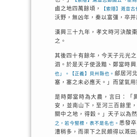
鹵之地四萬餘頃，
【索隱】溉音古
沃野，無凶年，秦以富彊，卒并
漢興三十九年，孝文時河決酸
之。
其後四十有餘年，今天子元光之
泗。於是天子使汲黯、鄭當時興
鄃居河
也」。【正義】貝州縣也。
塞，塞之未必應天。」而望氣用
是時鄭當時為大農，言曰：「
安，並南山下，至河三百餘里
關中之地，得穀。」天子以為
悉發卒
之，若今竪標，表不是名也。
漕稍多，而渠下之民頗得以溉田