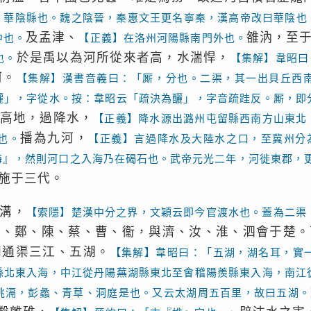
】華陰縣也。魏之陰晉，秦惠文王更名寧秦，漢高帝改曰華陰也
及孟津、
雒汭，至
中也。
【正義】在洛州河陽縣南門外也。
於是禹以為河所從來者高，水湍悍，
也。
【集解】韋昭曰
河。
【集解】漢書音義曰：「厮，分也。二渠，其一出貝丘西
灑」，字從水。按：韋昭云「疏決為釃」，字音疏跬反。厮，即
高地，過降水，
【正義】降水源出潞州屯留縣西南方山東北
播為九河，
也。
【正義】言過降水及大陸水之口，至冀州分
海』，然則河口之入海乃在碣石也。武帝元光二年，河徙東郡，
施于三代。
溝，
【索隱】楚漢中分之界，文穎云即今官渡水也。蓋為二渠
宋、鄭、陳、蔡、曹、衞，與濟、汝、淮、泗會于楚。
則通渠三江、五湖。
【集解】韋昭曰：「五湖，湖名耳，實
縣北東入海，中江從丹陽蕪湖縣東北至會稽陽羨縣東入海，南江
洮滆，彭蠡、青草、洞庭是也。又云太湖周五百里，故曰五湖。