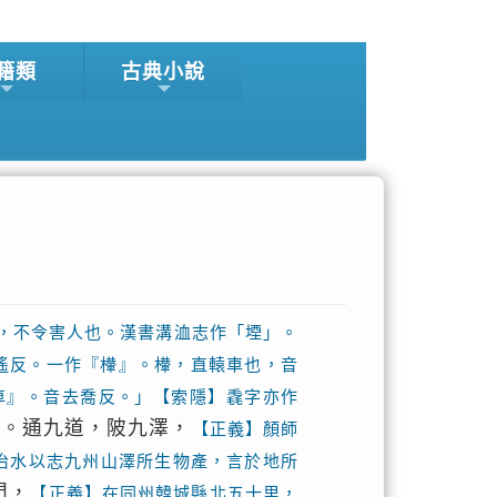
籍類
古典小說
，不令害人也。漢書溝洫志作「堙」。
遙反。一作『檋』。檋，直轅車也，音
車』。音去喬反。」【索隱】毳字亦作
貢。通九道，陂九澤，
【正義】顏師
治水以志九州山澤所生物產，言於地所
門，
【正義】在同州韓城縣北五十里，