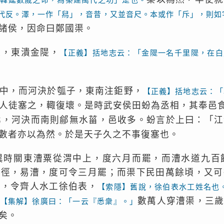
代反。澤，一作「舄」，音昔，又並音尺。本或作「斥」，則如
諸侯，因命曰鄭國渠。
棗，東潰金隄，
【正義】括地志云：「金隄一名千里隄，在白
中，而河決於瓠子，東南注鉅野，
【正義】括地志云：「
人徒塞之，輙復壞。是時武安侯田蚡為丞相，其奉邑
北，河決而南則鄃無水菑，邑收多。蚡言於上曰：「江
數者亦以為然。於是天子久之不事復塞也。
異時關東漕粟從渭中上，度六月而罷，而漕水道九百
，徑，易漕，度可令三月罷；而渠下民田萬餘頃，又可
然，令齊人水工徐伯表，
【索隱】舊說，徐伯表水工姓名也
數萬人穿漕渠，三
【集解】徐廣曰：「一云『悉衆』。」
矣。