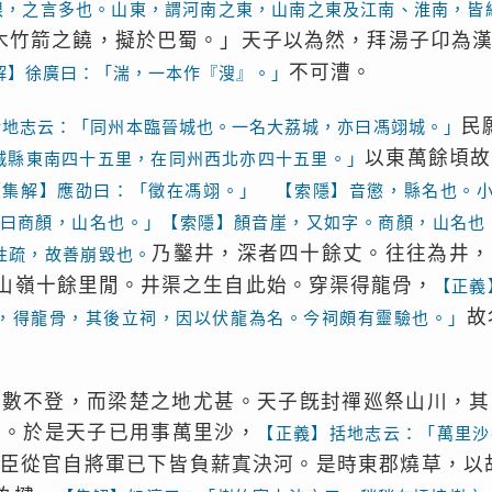
限，之言多也。山東，謂河南之東，山南之東及江南、淮南，皆
木竹箭之饒，擬於巴蜀。」天子以為然，拜湯子卬為
不可漕。
解】徐廣曰：「湍，一本作『溲』。」
民
括地志云：「同州本臨晉城也。一名大荔城，亦曰馮翊城。」
以東萬餘頃故
城縣東南四十五里，在同州西北亦四十五里。」
【集解】應劭曰：「徵在馮翊。」 【索隱】音懲，縣名也。
曰商顏，山名也。」【索隱】顏音崖，又如字。商顏，山名也
乃鑿井，深者四十餘丈。往往為井，
性疏，故善崩毀也。
山嶺十餘里閒。井渠之生自此始。穿渠得龍骨，
【正義
故
，得龍骨，其後立祠，因以伏龍為名。今祠頗有靈驗也。」
以數不登，而梁楚之地尤甚。天子旣封禪廵祭山川，其
決。於是天子已用事萬里沙，
【正義】括地志云：「萬里沙
臣從官自將軍已下皆負薪寘決河。是時東郡燒草，以