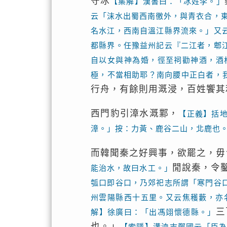
守冰
【集解】漢書曰：「冰姓李。」
云「沫水出蜀西南徼外，與青衣合，
名水江，西南自溫江縣界流來。」又
都縣界。任豫益州記云『二江者，郫
自以女與神為婚，徑至祠勸神酒，酒
極，不當相助耶？南向腰中正白者，
行舟，有餘則用溉浸，百姓饗其
西門豹引漳水溉鄴，
【正義】括
漳。」按：力黃、鹿谷二山，北鹿也
而韓聞秦之好興事，欲罷之，毋
閒說秦，令
能治水，故曰水工。」
瓠口即谷口，乃郊祀志所謂「寒門谷
州雲陽縣西十五里。又云焦穫藪，亦
三
解】徐廣曰：「出馮翊懷德縣。」
也。」
【索隱】溝洫志鄭國云「臣