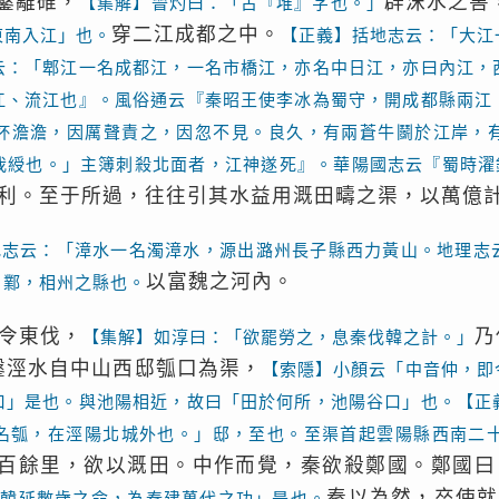
鑿離碓，
辟沫水之害
【集解】晉灼曰：「古『堆』字也。」
穿二江成都之中。
東南入江」也。
【正義】括地志云：「大江
云：「郫江一名成都江，一名市橋江，亦名中日江，亦曰內江，
江、流江也』。風俗通云『秦昭王使李冰為蜀守，開成都縣兩江
杯澹澹，因厲聲責之，因忽不見。良久，有兩蒼牛鬬於江岸，
我綬也。」主簿刺殺北面者，江神遂死』。華陽國志云『蜀時濯
利。至于所過，往往引其水益用溉田疇之渠，以萬億
地志云：「漳水一名濁漳水，源出潞州長子縣西力黃山。地理志
以富魏之河內。
。鄴，相州之縣也。
令東伐，
乃
【集解】如淳曰：「欲罷勞之，息秦伐韓之計。」
鑿涇水自中山西邸瓠口為渠，
【索隱】小顏云「中音仲，即
口」是也。與池陽相近，故曰「田於何所，池陽谷口」也。【正
名瓠，在涇陽北城外也。」邸，至也。至渠首起雲陽縣西南二
百餘里，欲以溉田。中作而覺，秦欲殺鄭國。鄭國曰
秦以為然，卒使就
為韓延數歲之命，為秦建萬代之功」是也。