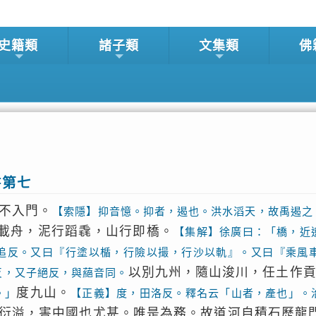
史籍類
諸子類
文集類
佛
書第七
不入門。
【索隱】抑音憶。抑者，遏也。洪水滔天，故禹遏之
載舟，泥行蹈毳，山行即橋。
【集解】徐廣曰：「橋，近
追反。又曰『行塗以楯，行險以撮，行沙以軌』。又曰『乘風
以別九州，隨山浚川，任土作
反，又子絕反，與蕝音同。
度九山。
。」
【正義】度，田洛反。釋名云「山者，產也」。
衍溢，害中國也尤甚。唯是為務。故道河自積石歷龍