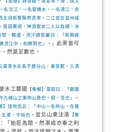
，
【索隱】辟音避。沫音末。按：說文
一名汶江，一名管橋水，一名清江，亦
西北自新繁縣界流來。二江並在益州成
，溉田萬頃。神須取女二人以為婦，冰
有閒，輙還，流汗謂官屬曰：「吾鬬疲
此渠皆可
錦流江中，則鮮明也』。」
計，然莫足數也。
云濁漳水在長子鹿谷山，東至鄴，入清
使水工鄭國
【集解】韋昭曰：「鄭國
今九嵕山之東仲山是也。邸，至也」。
義】括地志云：「中山一名仲山，在雍
並北山東注洛
十五里，今枯也。
【集
：「始臣為閒，然渠成亦秦之利
渠。渠就，用注填閼之水，溉澤