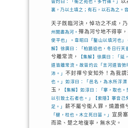
以
晉灼曰：「衞之苑也。多竹篠。」
裏，乃以土填之；有石，以石為之。
天子旣臨河決，悼功之不成，乃
殫為河兮地不得寧，
州閭盡為河。
使平也」。韋昭曰「鑿山以填河也」
解】徐廣曰：「柏猶迫也，冬日行天
兮離常流，
【集解】徐廣曰：「延
道皆離常流。故晉灼云「言河道皆弛
不封禪兮安知外！為我謂
沛。」
也。」如淳曰：「邑名，為水所浮漂
玉，
【集解】如淳曰：「搴，取也。
以引致土石者也。」【索隱】搴音己
薪不屬兮衞人罪，燒蕭條
足。」
宣房
「楗，柱也。木立死曰菑。」
而梁、楚之地復寧，無水灾。