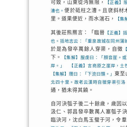
可致，山東從沔無限，
【正義】
便於砥柱之漕。且裦斜材
漕也。
里。道果便近，而水湍石，
【集
其後莊熊羆言：「臨晉
【正義】
也。括地志云：「重泉故城在同州蒲
於是為發卒萬餘人穿渠，自徵
下。
【集解】服虔曰：「顏音崖。或
岸。」 【正義】言商原之崖岸，土
東至
【集解】瓚曰：「下流曰穨。」
北四十里。故老云漢時自徵穿渠引洛
通，猶未得其饒。
自河決瓠子後二十餘歲，歲因
汲仁、郭昌發卒數萬人塞瓠子
臨決河，沈白馬玉璧于河，令羣