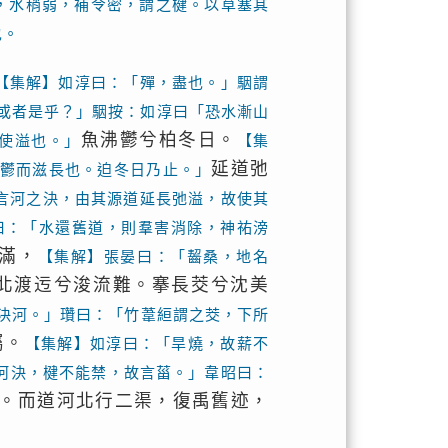
，水稍弱，補令密，謂之楗。以草塞其
也。
【集解】如淳曰：「殫，盡也。」駰謂
或者是乎？」駰按：如淳曰「恐水漸山
魚沸鬱兮柏冬日。
使溢也。」
【集
延道弛
鬱而滋長也。迫冬日乃止。」
言河之決，由其源道延長弛溢，故使其
曰：「水還舊道，則羣害消除，神祐滂
滿，
【集解】張晏曰：「齧桑，地名
北渡迃兮浚流難。搴長茭兮沈美
決河。」瓚曰：「竹葦絙謂之茭，下所
屬。
【集解】如淳曰：「旱燒，故薪不
河決，楗不能禁，故言菑。」韋昭曰：
。而道河北行二渠，復禹舊迹，