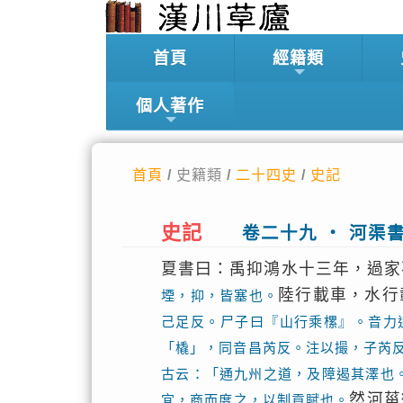
首頁
經籍類
個人著作
首頁
/ 史籍類 /
二十四史
/
史記
史記
卷二十九 ‧ 河渠
夏書曰：禹抑鴻水十三年，過家
陸行載車，水行
堙，抑，皆塞也。
己足反。尸子曰『山行乘樏』。音力
「橇」，同音昌芮反。注以撮，子芮
古云：「通九州之道，及障遏其澤也
然河菑
宜，商而度之，以制貢賦也。