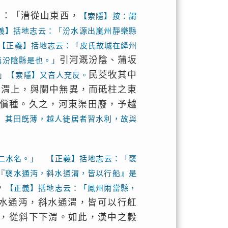
言：「漕從山東西，
【索隱】按：謂
義】括地志云：「汾水源出嵐州靜樂縣
【正義】括地志云：「皮氏故城在絳州
引河溉汾陰、蒲坂
漢汾陰縣是也。」
民茭牧其中
」【索隱】又音人兗反。
從渭上，與關中無異，而砥柱之東
償種。久之，河東渠田廢，予越
】其田旣薄，越人徙居者習水利，故與
二水名。」 【正義】括地志云：「裦
『裦水通沔，斜水通渭，皆以行船』是
，
【正義】括地志云：「鳳州兩當縣，
水通沔，斜水通渭，皆可以行舡
，從斜下下渭。如此，漢中之穀