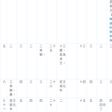
五
二
三
二
二
二十
十三
十三
三
二
來
五
薨。
朝。
是為
貞
王。
六
三
四
三
三
二十
武王
十四
四
三
來
六
胡元
朝。
年
薨。
七
安王
五
四
四
二十
二
十五
五
四
十
道元
七
四月
一
年
丁