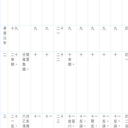
孝
十九
九
九
二十
九
九
九
九
九
景
一
元
年
二
二十
分楚
十
十
二十
十
十
十
十
十
來
復置
二
來
朝。
魯
朝。
國。
三
二十
六月
十一
十一
二十
十一
十一
十一
十一
十一
一
乙亥
三
徙菑
反，
賢
反，
反，
反，
淮陽
川。
誅。
反，
誅。
誅。