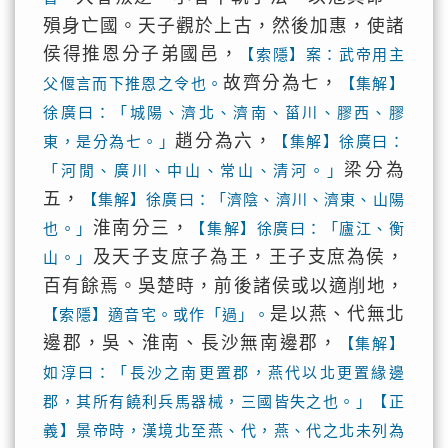
殞身亡國。天子觀於上古，然後加惠，使諸
侯得推恩分子弟國邑，
【索隱】案：武帝用主
故齊分為七，
父偃言而下推恩之令也。
【集解】
徐廣曰：「城陽、濟北、濟南、菑川、膠西、膠
趙分為六，
東，是分為七。」
【集解】徐廣曰：
梁分為
「河閒、廣川、中山、常山、清河。」
五，
【集解】徐廣曰：「濟陰、濟川、濟東、山陽
淮南分三，
也。」
【集解】徐廣曰：「廬江、衡
及天子支庶子為王，王子支庶為侯，
山。」
百有餘焉。吳楚時，前後諸侯或以適削地，
是以燕、代無北
【索隱】適音宅。或作「過」。
邊郡，吳、淮南、長沙無南邊郡，
【集解】
如淳曰：「長沙之南更置郡，燕代以北更置緣邊
郡，其所有饒利兵馬器械，三國皆失之也。」【正
義】景帝時，漢境北至燕、代，燕、代之北未列為