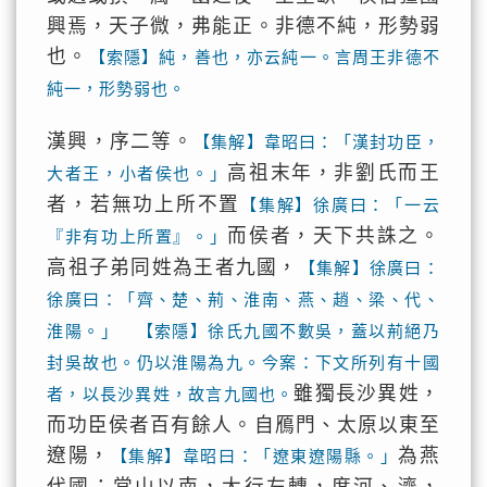
興焉，天子微，弗能正。非德不純，形勢弱
也。
【索隱】純，善也，亦云純一。言周王非德不
純一，形勢弱也。
漢興，序二等。
【集解】韋昭曰：「漢封功臣，
高祖末年，非劉氏而王
大者王，小者侯也。」
者，若無功上所不置
【集解】徐廣曰：「一云
而侯者，天下共誅之。
『非有功上所置』。」
高祖子弟同姓為王者九國，
【集解】徐廣曰：
徐廣曰：「齊、楚、荊、淮南、燕、趙、梁、代、
淮陽。」 【索隱】徐氏九國不數吳，蓋以荊絕乃
封吳故也。仍以淮陽為九。今案：下文所列有十國
雖獨長沙異姓，
者，以長沙異姓，故言九國也。
而功臣侯者百有餘人。自鴈門、太原以東至
遼陽，
為燕
【集解】韋昭曰：「遼東遼陽縣。」