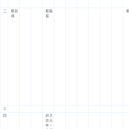
二
都彭
都臨
城
菑
三
四
初王
信元
年。