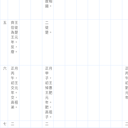
故相
國。
五
齊王
二
信徙
徙
為楚
楚。
王元
年。
反，
廢。
六
正月
正月
丙
甲
午，
子，
初王
初王
交元
悼惠
年。
王肥
交，
元
高祖
年。
弟。
肥，
高祖
子。
七
二
二