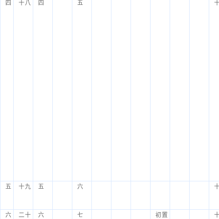
四
十八
四
五
五
十九
五
六
六
二十
六
七
初置