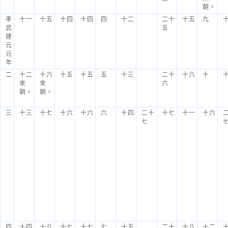
朝。
孝
十一
十五
十四
十四
四
十二
二十
十五
九
武
五
建
元
元
年
二
十二
十六
十五
十五
五
十三
二十
十六
十
來
來
六
朝。
朝。
三
十三
十七
十六
十六
六
十四
二十
十七
十一
十六
七
四
十四
十八
十七
十七
七
十五
二十
十八
十二