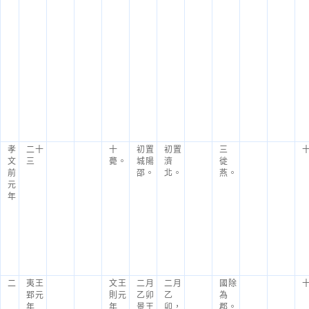
孝
二十
十
初置
初置
三
文
三
薨。
城陽
濟
徙
前
邵。
北。
燕。
元
年
二
夷王
文王
二月
二月
國除
郢元
則元
乙卯
乙
為
年
年
景王
卯，
郡。