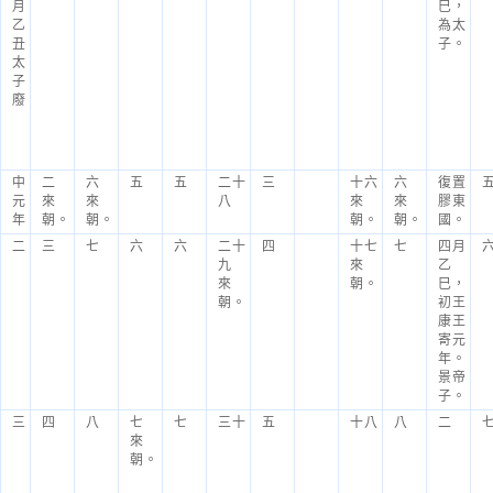
月
巳，
乙
為太
丑
子。
太
子
廢
中
二
六
五
五
二十
三
十六
六
復置
元
來
來
八
來
來
膠東
年
朝。
朝。
朝。
朝。
國。
二
三
七
六
六
二十
四
十七
七
四月
九
來
乙
來
朝。
巳，
朝。
初王
康王
寄元
年。
景帝
子。
三
四
八
七
七
三十
五
十八
八
二
來
朝。