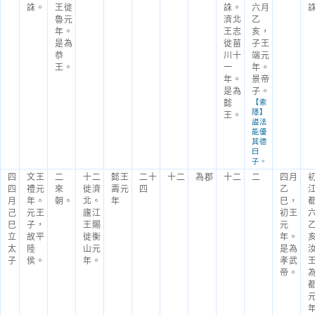
誅。
王徙
誅。
六月
魯元
濟北
乙
年。
王志
亥，
是為
徙菑
子王
恭
川十
端元
王。
一
年。
年。
景帝
是為
子。
懿
【索
隱】
王。
謚法
能優
其德
曰
子。
四
文王
二
十二
懿王
二十
十二
為郡
十二
二
四月
四
禮元
來
徙濟
壽元
四
乙
月
年。
朝。
北。
年
巳，
己
元王
廬江
初王
巳
子，
王賜
元
立
故平
徙衡
年。
太
陸
山元
是為
子
侯。
年。
孝武
帝。