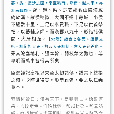
郡。吳、長沙之國，南至嶺南；嶺南、越未平，亦
齊、趙、梁、楚支郡名山陂海咸
無南邊郡。
納於漢。諸侯稍微，大國不過十餘城，小侯
不過數十里，上足以奉貢職，下足以供養祭
祀，以蕃輔京師。而漢郡八九十，形錯諸侯
間，犬牙相臨，
【索隱】錯音七各反。錯謂交
錯。相銜如犬牙，故云犬牙相制，言犬牙參差也。
秉其阸塞地利，彊本幹，弱枝葉之勢也，尊
卑明而萬事各得其所矣。
臣遷謹記高祖以來至太初諸侯，譜其下益損
之時，令時世得覽。形勢雖彊，要之以仁義
為本。
索隱述贊曰：漢有天下，爰鑒興亡。始誓河
岳，言峻寵章。淮陰就楚，彭越封梁。荊燕懿
戚，齊趙棣棠。犬牙相制，麟趾有光。降及文