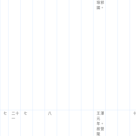
琅邪
國。
七
二十
七
八
王澤
一
元
年。
故營
陵