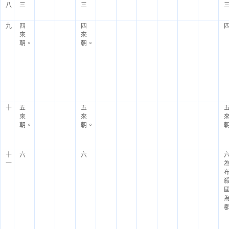
八
三
三
九
四
四
來
來
朝。
朝。
十
五
五
來
來
朝。
朝。
十
六
六
一