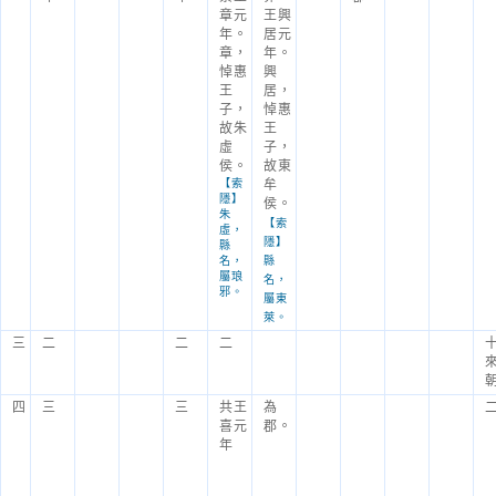
章元
王興
年。
居元
章，
年。
悼惠
興
王
居，
子，
悼惠
故朱
王
虛
子，
侯。
故東
【索
牟
隱】
侯。
朱
【索
虛，
隱】
縣
名，
縣
屬琅
名，
邪。
屬東
萊。
三
二
二
二
四
三
三
共王
為
喜元
郡。
年