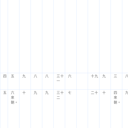
四
五
九
八
八
三十
六
十九
九
三
一
五
六
十
九
九
三十
七
二十
十
四
來
二
來
朝。
朝。