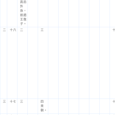
高后
外
孫，
故趙
王敖
子。
二
十六
二
三
三
十七
三
四
來
朝。