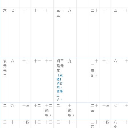
六
七
十一
十
十
三十
八
二十
十一
五
三
一
後
八
十二
十一
十一
頃王
九
二十
十二
六
元
延元
二
元
年
來
年
【索
朝。
隱】
頃音
傾。
城陽
王
子。
二
九
十三
十二
十二
二
十
二十
十三
七
來
來
三
朝。
朝。
三
十
十四
十三
十三
三
十一
二十
十四
八
四
來