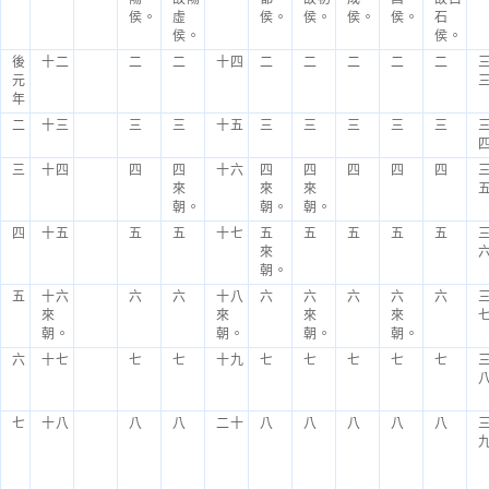
侯。
虛
侯。
侯。
侯。
侯。
石
侯。
侯。
後
十二
二
二
十四
二
二
二
二
二
元
年
二
十三
三
三
十五
三
三
三
三
三
三
十四
四
四
十六
四
四
四
四
四
來
來
來
朝。
朝。
朝。
四
十五
五
五
十七
五
五
五
五
五
來
朝。
五
十六
六
六
十八
六
六
六
六
六
來
來
來
來
朝。
朝。
朝。
朝。
六
十七
七
七
十九
七
七
七
七
七
七
十八
八
八
二十
八
八
八
八
八