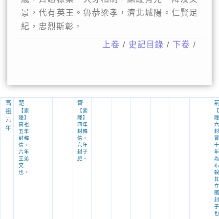
景，代有英王。魯恭梁孝，濟北城陽。仁賢足
紀，忠烈斯彰。
上卷
/
史記目錄
/
下卷
/
高
楚
齊
祖
【索
【索
隱】
隱】
元
高祖
四年
年
五年
封韓
封韓
信。
信。
六年
六年
封子
王弟
肥。
交
也。