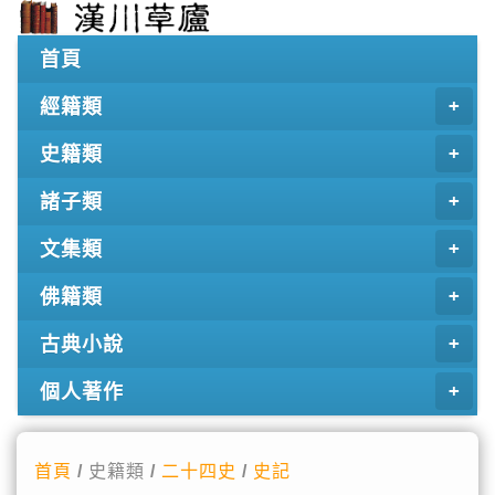
首頁
經籍類
史籍類
諸子類
文集類
佛籍類
古典小說
個人著作
首頁
/ 史籍類 /
二十四史
/
史記