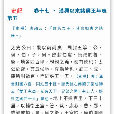
史記
卷十七 ‧ 漢興以來諸侯王年表
第五
【索隱】應劭云：「雖名為王，其實如古之諸
侯。」
太史公曰：殷以前尚矣。周封五等：公，
侯，伯，子，男。然封伯禽、康叔於魯、
衞，地各四百里，親親之義，襃有德也；太
公於齊，兼五侯地，尊勤勞也。武王、成、
康所封數百，而同姓五十五，
【索隱】案：漢
書封國八百，同姓五十餘。顧氏據左傳魏子謂成鱄
云「武王克商，光有天下，兄弟之國十有五人，姬
地上不過百里，下三十
姓之國四十人」是也。
里，以輔衞王室。管、蔡、康叔、曹、鄭，
或過或損。厲、幽之後，王室缺，侯伯彊國