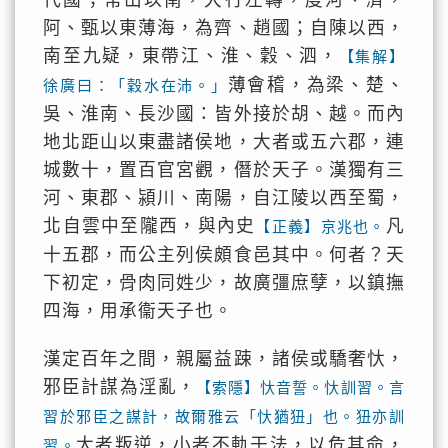
代國；常山以南，大行左轉，度河、濟，
阿、甄以東薄海，為齊、趙國；自陳以西，
南至九疑，東帶江、淮、穀、泗，
【集解】
薄會稽，為梁、楚、
徐廣曰：「穀水在沛。」
吳、淮南、長沙國：皆外接於胡、越。而內
地北距山以東盡諸侯地，大者或五六郡，連
城數十，置百官宮觀，僭於天子。漢獨有三
河、東郡、潁川、南陽，自江陵以西至蜀，
北自雲中至隴西，與內史
凡
【正義】京兆也。
十五郡，而公主列侯頗食邑其中。何者？天
下初定，骨肉同姓少，故廣彊庶孽，以鎮撫
四海，用承衞天子也。
漢定百年之間，親屬益踈，諸侯或驕奢忕，
邪臣計謀為淫亂，
【索隱】忕音誓。忕訓習。言
習於邪臣之謀計，故爾雅云「忕猶狃」也。狃亦訓
大者叛逆，小者不軌于法，以危其命，
習。