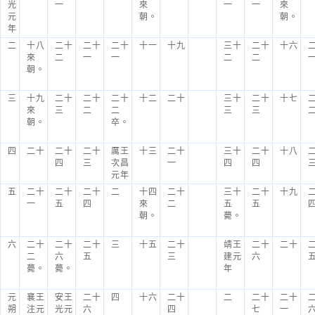
光
一
來
一
一
來
元
朝。
朝。
年
二
十八
二十
二十
二十
十一
十九
三十
二十
十六
來
二
一
一
二
二
朝。
三
十九
二十
二十
二十
十二
二十
三十
二十
十七
來
三
二
二
三
三
朝。
卒。
四
二十
二十
二十
厲王
十三
二十
三十
二十
十八
四
三
次昌
一
四
四
元年
五
二十
二十
二十
二
十四
二十
三十
二十
十九
一
五
四
來
二
五
五
朝。
薨。
六
二十
二十
二十
三
十五
二十
靖王
二十
二十
二
六
五
三
建元
六
薨。
薨。
年
元
襄王
安王
二十
四
十六
二十
二
二十
二十
朔
注元
光元
六
四
七
一