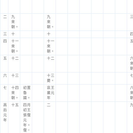
二
九
九
來
來
朝。
朝。
三
十
十
四
十一
十一
來
來
朝。
朝。
五
十二
十二
六
十三
十三
薨。
七
十四
初置
哀王
來
魯
襄元
朝。
國。
年
高
十五
四月
二
后
初王
元
張偃
年
元
年。
偃，