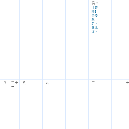
侯。
【索
隱】
營陵
縣
名，
屬北
海。
八
二十
八
九
二
二