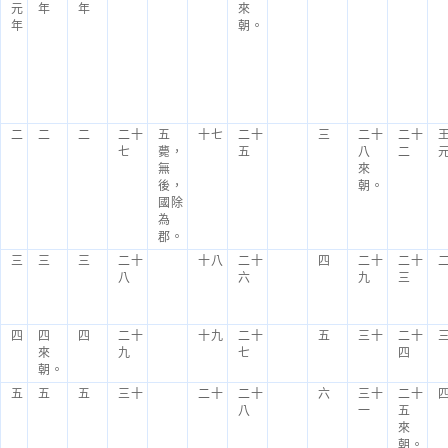
元
年
年
來
年
朝。
二
二
二
二十
五
十七
二十
三
二十
二十
七
薨，
五
八
二
無
來
後，
朝。
國除
為
郡。
三
三
三
二十
十八
二十
四
二十
二十
八
六
九
三
四
四
四
二十
十九
二十
五
三十
二十
來
九
七
四
朝。
五
五
五
三十
二十
二十
六
三十
二十
八
一
五
來
朝。