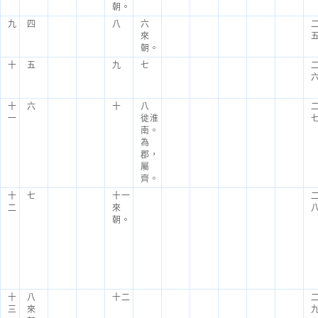
朝。
九
四
八
六
來
朝。
十
五
九
七
十
六
十
八
一
徙淮
南。
為
郡，
屬
齊。
十
七
十一
二
來
朝。
十
八
十二
三
來