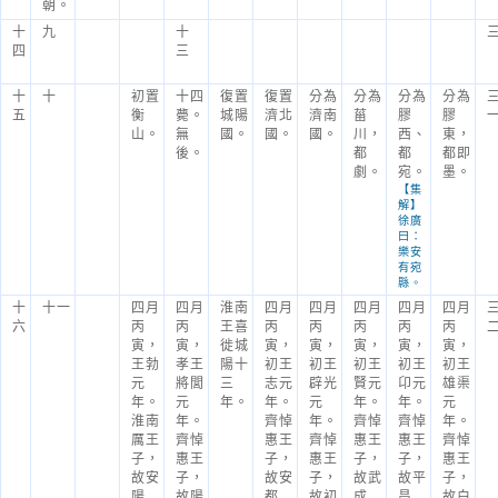
朝。
十
九
十
四
三
十
十
初置
十四
復置
復置
分為
分為
分為
分為
五
衡
薨。
城陽
濟北
濟南
菑
膠
膠
山。
無
國。
國。
國。
川，
西、
東，
後。
都
都
都即
劇。
宛。
墨。
【集
解】
徐廣
曰：
樂安
有宛
縣。
十
十一
四月
四月
淮南
四月
四月
四月
四月
四月
六
丙
丙
王喜
丙
丙
丙
丙
丙
寅，
寅，
徙城
寅，
寅，
寅，
寅，
寅，
王勃
孝王
陽十
初王
初王
初王
初王
初王
元
將閭
三
志元
辟光
賢元
卬元
雄渠
年。
元
年。
年。
元
年。
年。
元
淮南
年。
齊悼
年。
齊悼
齊悼
年。
厲王
齊悼
惠王
齊悼
惠王
惠王
齊悼
子，
惠王
子，
惠王
子，
子，
惠王
故安
子，
故安
子，
故武
故平
子，
陽
故陽
都
故初
成
昌
故白