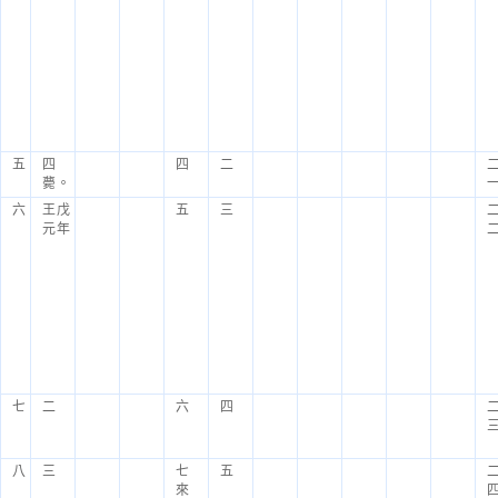
五
四
四
二
薨。
六
王戊
五
三
元年
七
二
六
四
八
三
七
五
來